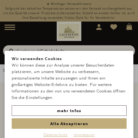
☀️ Wichtiger Versandhinweis
,
Aufgrund der aktuellen Temperaturen setzen wir den Versand vorübergehend aus,
rd
um die Qualität unserer Produkte sicherzustellen. Sobald es wieder kühler ist, wird
u
Ihre Bestellung versendet. Vielen Dank für Ihr Verständnis!
Menü
Suche nach
Schokolade
Suche
Wir verwenden Cookies
Wir können diese zur Analyse unserer Besucherdaten
Startseite
Über uns
Blog
platzieren, um unsere Website zu verbessern,
personalisierte Inhalte anzuzeigen und Ihnen ein
großartiges Website-Erlebnis zu bieten. Für weitere
Informationen zu den von uns verwendeten Cookies öffnen
Sie die Einstellungen.
Lauenstein Confiserie
mehr Infos
Blog
Alle Akzeptieren
Datenschutz
Impressum