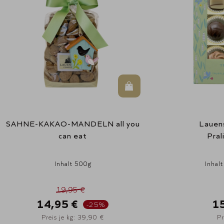
In den Warenkorb
SAHNE-KAKAO-MANDELN all you
Lauens
can eat
Pral
Inhalt 500g
Inhalt
19,95 €
14,95 €
1
-25%
Preis je kg: 39,90 €
Pr