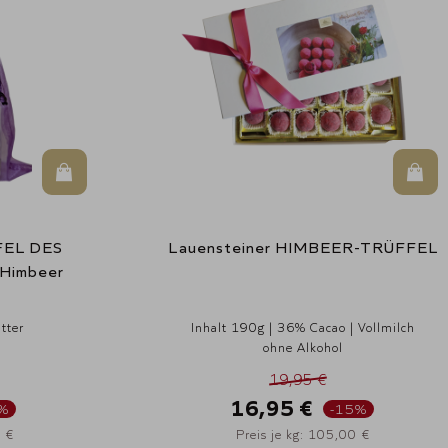
In den Warenkorb
In d
FEL DES
Lauensteiner HIMBEER-TRÜFFEL
Himbeer
tter
Inhalt 190g | 36% Cacao | Vollmilch
ohne Alkohol
19,95 €
16,95 €
%
-15%
0 €
Preis je kg: 105,00 €