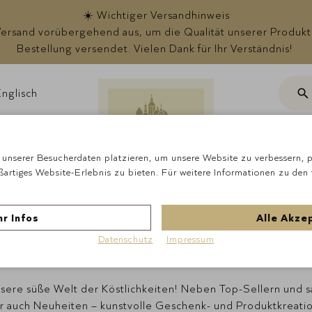
☀️ Wichtiger Versandhinweis
rsand vorübergehend aus, um die Qualität unserer Produkte s
Bestellung versendet. Vielen Dank für Ihr Verständnis!
nglisch
Suc
ote
unserer Besucherdaten platzieren, um unsere Website zu verbessern, pe
ßartiges Website-Erlebnis zu bieten. Für weitere Informationen zu den
r Infos
Alle Akze
nsere besten Angebo
Datenschutz
Impressum
nsere süße Welt der Köstlichkeiten! Neben Top-Sellern und
ir auch Neuheiten – kunstvolle Geschenk- und Produktkreatio