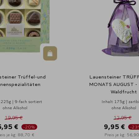
In den Warenkorb
teiner Trüffel-und
Lauensteiner TRÜF
inenspezialitäten
MONATS AUGUST - 
Waldfrucht
 225g | 9-fach sortiert
Inhalt 175g | zartbi
ohne Alkohol
ohne Alkohol
19,95 €
12,95 €
5,95 €
9,95 €
-20%
-23
eis je kg: 88,70 €
Preis je kg: 56,9