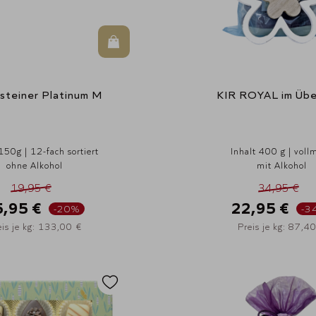
In den Warenkorb
steiner Platinum M
KIR ROYAL im Übe
150g | 12-fach sortiert
Inhalt 400 g | voll
ohne Alkohol
mit Alkohol
19,95 €
34,95 €
5,95 €
22,95 €
-20%
-3
eis je kg: 133,00 €
Preis je kg: 87,4