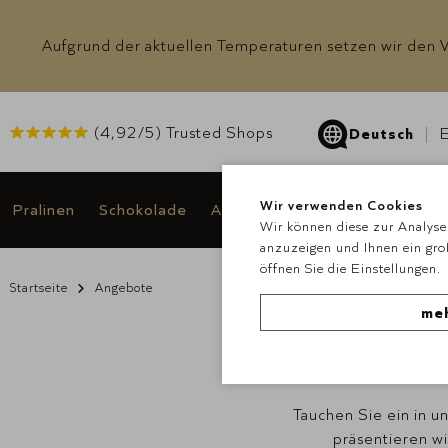
Aufgrund der aktuellen Temperaturen setzen wir den Ve
(
4,92
/5) Trusted Shops
Deutsch
E
Wir verwenden Cookies
Pralinen
Schokolade
Anlässe & Geschenke
Angeb
Wir können diese zur Analyse 
anzuzeigen und Ihnen ein gro
öffnen Sie die Einstellungen.
Startseite
Angebote
meh
U
Tauchen Sie ein in u
präsentieren w