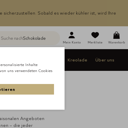
icherzustellen. Sobald es wieder kühler ist, wird Ihre
Suche nach
Schokolade
he
Mein
Konto
Merkliste
Warenkorb
Individualisieren
Jakao
Kreolade
Über uns
rsonalisierte Inhalte
 von uns verwendeten Cookies
ptieren
te
 saisonalen Angeboten
nen – die jeder