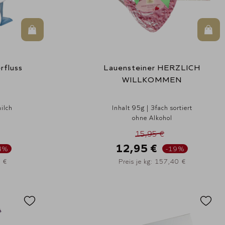
In den Warenkorb
In d
rfluss
Lauensteiner HERZLICH
WILLKOMMEN
milch
Inhalt 95g | 3fach sortiert
ohne Alkohol
15,95 €
12,95 €
4%
-19%
0 €
Preis je kg: 157,40 €