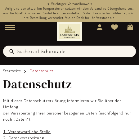
☀️ Wichtiger Versandhinweis
,
Aufgrund der aktuellen Temperaturen setzen wir den Versand vorübergehend aus,
rd
um die Qualität unserer Produkte sicherzustellen. Sobald es wieder kühler ist, wird
u
Ihre Bestellung versendet. Vielen Dank für Ihr Verständnis!
Menü
Schokolade
Suche nach
Suche
Kreolade
Startseite
Datenschutz
Datenschutz
Mit dieser Datenschutzerklärung informieren wir Sie über den
Umfang
der Verarbeitung Ihrer personenbezogenen Daten (nachfolgend nur
noch „Daten“).
1. Verantwortliche Stelle
2. Datenverarbeitung