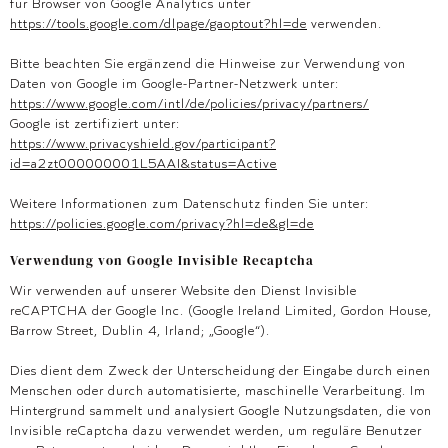
für Browser von Google Analytics unter
https://tools.google.com/dlpage/gaoptout?hl=de
verwenden.
Bitte beachten Sie ergänzend die Hinweise zur Verwendung von
Daten von Google im Google-Partner-Netzwerk unter:
https://www.google.com/intl/de/policies/privacy/partners/
Google ist zertifiziert unter:
https://www.privacyshield.gov/participant?
id=a2zt000000001L5AAI&status=Active
Weitere Informationen zum Datenschutz finden Sie unter:
https://policies.google.com/privacy?hl=de&gl=de
Verwendung von Google Invisible Recaptcha
Wir verwenden auf unserer Website den Dienst Invisible
reCAPTCHA der Google Inc. (Google Ireland Limited, Gordon House,
Barrow Street, Dublin 4, Irland; „Google“).
Dies dient dem Zweck der Unterscheidung der Eingabe durch einen
Menschen oder durch automatisierte, maschinelle Verarbeitung. Im
Hintergrund sammelt und analysiert Google Nutzungsdaten, die von
Invisible reCaptcha dazu verwendet werden, um reguläre Benutzer