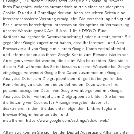
(“Google”). Zu diesem Zweck setzt Google ein Cookie im Browser
Ihres Endgeräts, welches automatisch mittels einer pseudonymen
Cookie-ID und auf Grundlage der von Ihnen besuchten Seiten eine
interessensbasierte Werbung ermöglicht. Die Verarbeitung erfolgt auf
Basis unseres berechtigten Interesses an der optimalen Vermarktung
unserer Website gemäß Art. 6 Abs. 1 lit. f DSGVO. Eine
darüberhinausgehende Datenverarbeitung findet nur statt, sofern Sie
gegenüber Google zugestimmt haben, dass Ihr Internet-- und App-
Browserverlauf von Google mit ihrem Google-Konto verknüpft wird
und Informationen aus ihrem Google-Konto zum Personalisieren von
Anzeigen verwendet werden, die sie im Web betrachten. Sind sie in
diesem Fall während des Seitenbesuchs unserer Webseite bei Google
eingeloggt, verwendet Google Ihre Daten zusammen mit Google
Analytics-Daten, um Zielgruppenlisten für geräteübergreifendes
Remarketing zu erstellen und zu definieren. Dazu werden Ihre
personenbezogenen Daten von Google vorübergehend mit Google
Analytics-Daten verknüpft, um Zielgruppen zu bilden. Sie können
die Setzung von Cookies für Anzeigenvorgaben dauerhaft
deaktivieren, indem Sie das unter folgendem Link verfügbare
Browser-Plug-in herunterladen und
installieren:
https://www.google.com/settings/ads/onweb/
Alternativ können Sie sich bei der Digital Advertising Alliance unter