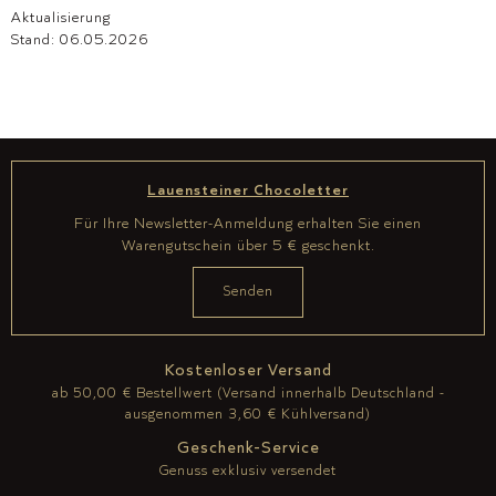
Aktualisierung
Stand: 06.05.2026
Lauensteiner Chocoletter
Für Ihre Newsletter-Anmeldung erhalten Sie einen
Warengutschein über 5 € geschenkt.
Kostenloser Versand
ab 50,00 € Bestellwert (Versand innerhalb Deutschland -
ausgenommen 3,60 € Kühlversand)
Geschenk-Service
Genuss exklusiv versendet