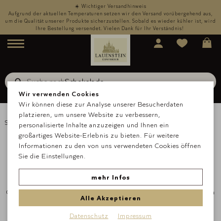
☀️ Wichtiger Versandhinweis
,
Aufgrund der aktuellen Temperaturen setzen wir den Versand vorübergehend aus,
rd
um die Qualität unserer Produkte sicherzustellen. Sobald es wieder kühler ist, wird
u
Ihre Bestellung versendet. Vielen Dank für Ihr Verständnis!
Menü
Suche nach
Schokolade
Suche
Wir verwenden Cookies
Wir können diese zur Analyse unserer Besucherdaten
platzieren, um unsere Website zu verbessern,
Startseite
Genussfinder
personalisierte Inhalte anzuzeigen und Ihnen ein
Finden Sie Ihre neue Lieblingssorte
großartiges Website-Erlebnis zu bieten. Für weitere
Informationen zu den von uns verwendeten Cookies öffnen
Sie die Einstellungen.
Manchmal hat man so viel Gutes zur Auswahl, dass man sich nicht
entscheiden kann. Mit unserem Lauensteiner Genuss-Finder ist
mehr Infos
dieses Problem schnell gelöst: Er zeigt Ihnen genau, was zu Ihrem
Geschmack passt! Beantworten Sie dafür einfach die obenstehenden
Alle Akzeptieren
Fragen nach Ihrem Geschmack und finden Sie Ihre neue
Lieblingsschokolade.
Datenschutz
Impressum