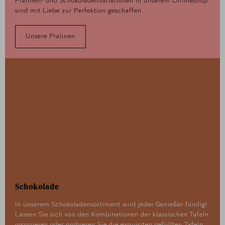
Pralinen- und Schokoladenvariationen in unserem Onlineshop
sind mit Liebe zur Perfektion geschaffen.
Unsere Pralinen
Schokolade
In unserem Schokoladensortiment wird jeder Genießer fündig!
Lassen Sie sich von den Kombinationen der klassischen Tafeln
inspirieren oder probieren Sie die exquisiten gefüllten Tafeln.