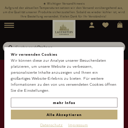
☀️ Wichtiger Versandhinweis
,
Aufgrund der aktuellen Temperaturen setzen wir den Versand vorübergehend aus,
rd
um die Qualität unserer Produkte sicherzustellen. Sobald es wieder kühler ist, wird
u
Ihre Bestellung versendet. Vielen Dank für Ihr Verständnis!
Menü
Suche nach
Schokolade
Suche
Wir verwenden Cookies
Wir können diese zur Analyse unserer Besucherdaten
platzieren, um unsere Website zu verbessern,
personalisierte Inhalte anzuzeigen und Ihnen ein
großartiges Website-Erlebnis zu bieten. Für weitere
Informationen zu den von uns verwendeten Cookies öffnen
Sie die Einstellungen.
mehr Infos
Alle Akzeptieren
Datenschutz
Impressum