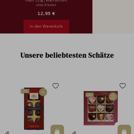
Inhalt 125g | 8fach sortiert
ohne Alkohol
12,95 €
In den Warenkorb
Unsere beliebtesten Schätze
en Warenkorb
In den Warenkorb
In d