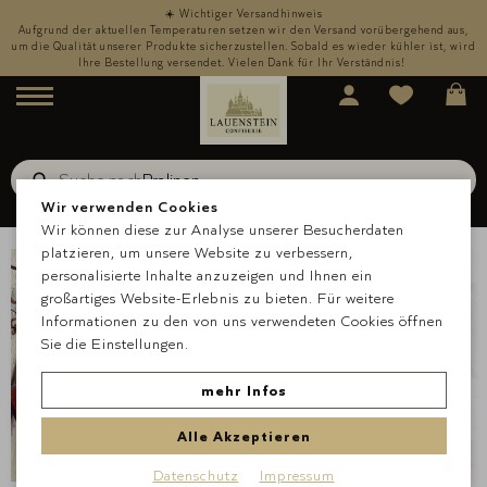
☀️ Wichtiger Versandhinweis
,
Aufgrund der aktuellen Temperaturen setzen wir den Versand vorübergehend aus,
rd
um die Qualität unserer Produkte sicherzustellen. Sobald es wieder kühler ist, wird
u
Ihre Bestellung versendet. Vielen Dank für Ihr Verständnis!
Menü
Suche nach
Schokolade
Suche
Wir verwenden Cookies
Wir können diese zur Analyse unserer Besucherdaten
platzieren, um unsere Website zu verbessern,
personalisierte Inhalte anzuzeigen und Ihnen ein
großartiges Website-Erlebnis zu bieten. Für weitere
Informationen zu den von uns verwendeten Cookies öffnen
Sie die Einstellungen.
mehr Infos
Alle Akzeptieren
Datenschutz
Impressum