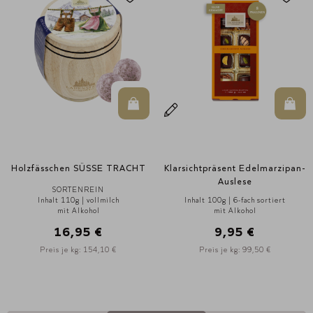
en Warenkorb
In den Warenkorb
In d
Holzfässchen SÜSSE TRACHT
Klarsichtpräsent Edelmarzipan-
Auslese
SORTENREIN
Inhalt 110g | vollmilch
Inhalt 100g | 6-fach sortiert
mit Alkohol
mit Alkohol
16,95 €
9,95 €
Preis je kg: 154,10 €
Preis je kg: 99,50 €