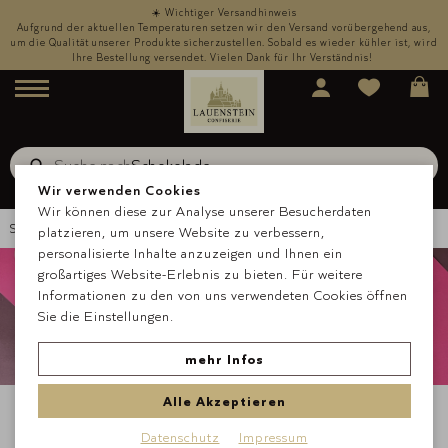
☀️ Wichtiger Versandhinweis
,
Aufgrund der aktuellen Temperaturen setzen wir den Versand vorübergehend aus,
rd
um die Qualität unserer Produkte sicherzustellen. Sobald es wieder kühler ist, wird
u
Ihre Bestellung versendet. Vielen Dank für Ihr Verständnis!
Menü
Suche nach
Schokolade
Suche
Wir verwenden Cookies
Wir können diese zur Analyse unserer Besucherdaten
Startseite
Über uns
Blog
Blogbeitrag Valentinstag
platzieren, um unsere Website zu verbessern,
personalisierte Inhalte anzuzeigen und Ihnen ein
großartiges Website-Erlebnis zu bieten. Für weitere
Informationen zu den von uns verwendeten Cookies öffnen
Sie die Einstellungen.
mehr Infos
Alle Akzeptieren
In diesem Beitrag:
Datenschutz
Impressum