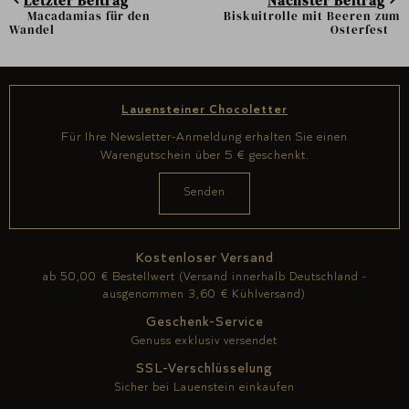
Letzter Beitrag
Nächster Beitrag
Macadamias für den
Biskuitrolle mit Beeren zum
Wandel
Osterfest
Lauensteiner Chocoletter
Für Ihre Newsletter-Anmeldung erhalten Sie einen
Warengutschein über 5 € geschenkt.
Kostenloser Versand
ab 50,00 € Bestellwert (Versand innerhalb Deutschland -
ausgenommen 3,60 € Kühlversand)
Geschenk-Service
Genuss exklusiv versendet
SSL-Verschlüsselung
Sicher bei Lauenstein einkaufen