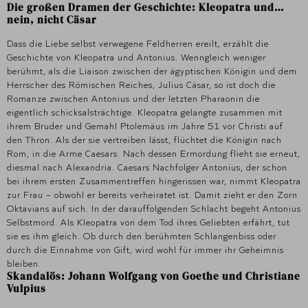
Die großen Dramen der Geschichte: Kleopatra und…
nein, nicht Cäsar
Dass die Liebe selbst verwegene Feldherren ereilt, erzählt die
Geschichte von Kleopatra und Antonius. Wenngleich weniger
berühmt, als die Liaison zwischen der ägyptischen Königin und dem
Herrscher des Römischen Reiches, Julius Cäsar, so ist doch die
Romanze zwischen Antonius und der letzten Pharaonin die
eigentlich schicksalsträchtige. Kleopatra gelangte zusammen mit
ihrem Bruder und Gemahl Ptolemäus im Jahre 51 vor Christi auf
den Thron. Als der sie vertreiben lässt, flüchtet die Königin nach
Rom, in die Arme Caesars. Nach dessen Ermordung flieht sie erneut,
diesmal nach Alexandria. Caesars Nachfolger Antonius, der schon
bei ihrem ersten Zusammentreffen hingerissen war, nimmt Kleopatra
zur Frau – obwohl er bereits verheiratet ist. Damit zieht er den Zorn
Oktavians auf sich. In der darauffolgenden Schlacht begeht Antonius
Selbstmord. Als Kleopatra von dem Tod ihres Geliebten erfährt, tut
sie es ihm gleich. Ob durch den berühmten Schlangenbiss oder
durch die Einnahme von Gift, wird wohl für immer ihr Geheimnis
bleiben.
Skandalös: Johann Wolfgang von Goethe und Christiane
Vulpius