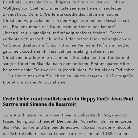
Er gilt als Deutschlands wichtigster Dichter und Denker: Johann
Wolfgang von Goethe. Und er löste seinerzeit einen handfesten
Skandal aus. Denn 1788 lernte Goethe das „Blumenmädchen“
Christiane Vulpius kennen. In den Augen der höheren Gesellschaft
ein „Frauenzimmer, das kaum lesen und schreiben konnte“,
„lebenslustig, ungebildet und ständig schlecht frisiert“. Goethe
verliebte sich unsterblich und auf den ersten Blick. Wenngleich die
Verbindung selbst am fortschrittlichen Weimarer Hof als unmöglich
galt, hielt Goethe an ihr fest. Jahrzehntelang lebten er und
Christiane in wilder Ehe zusammen. Sie bekamen fünf Kinder und
sorgten für einen Skandal nach dem anderen. Erst im späten Alter
heiratete er sie. Treu war er ihr jedoch nicht. Selbst als der Tod nahte
– Christiane starb mit 50 Jahren an Nierenversagen – ließ der große
Literat Christiane Vulpius alleine.
Freie Liebe (und endlich mal ein Happy End): Jean Paul
Sartre und Simone de Beauvoir
Zum Abschluss eine unkonventionelle Liebesgeschichte, die doch
tatsächlich glücklich endet: Die von den Vorreitern der freien Liebe,
Jean Paul Sartre und Simone de Beauvoir. So schrieb der Philosoph
der Schriftstellerin, seiner Lebenspartnerin, im Juli 1938 in aller