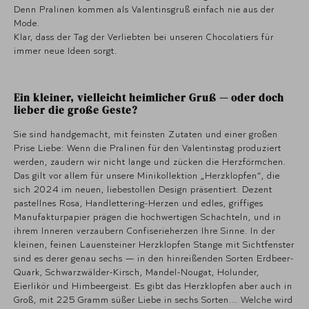
Denn Pralinen kommen als Valentinsgruß einfach nie aus der
Mode.
Klar, dass der Tag der Verliebten bei unseren Chocolatiers für
immer neue Ideen sorgt.
Ein kleiner, vielleicht heimlicher Gruß — oder doch
lieber die große Geste?
Sie sind handgemacht, mit feinsten Zutaten und einer großen
Prise Liebe: Wenn die Pralinen für den Valentinstag produziert
werden, zaudern wir nicht lange und zücken die Herzförmchen.
Das gilt vor allem für unsere Minikollektion „Herzklopfen“, die
sich 2024 im neuen, liebestollen Design präsentiert. Dezent
pastellnes Rosa, Handlettering-Herzen und edles, griffiges
Manufakturpapier prägen die hochwertigen Schachteln, und in
ihrem Inneren verzaubern Confiserieherzen Ihre Sinne. In der
kleinen, feinen Lauensteiner Herzklopfen Stange mit Sichtfenster
sind es derer genau sechs — in den hinreißenden Sorten Erdbeer-
Quark, Schwarzwälder-Kirsch, Mandel-Nougat, Holunder,
Eierlikör und Himbeergeist. Es gibt das Herzklopfen aber auch in
Groß, mit 225 Gramm süßer Liebe in sechs Sorten… Welche wird