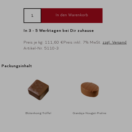
In den Warenkorb
In 3 - 5 Werktagen bei Dir zuhause
Preis je kg: 111,60 €
Preis inkl. 7% MwSt.
zzgl. Versand
Artikel-Nr. 5110-3
Packungsinhalt
Packungsinhalt
Blütenhonig-Trüffel
Gianduja-Nougat-Praline