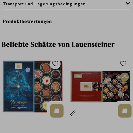
Transport und Lagerungsbedingungen
Produktbewertungen
Beliebte Schätze von Lauensteiner
n Warenkorb
In den Warenkorb
In d