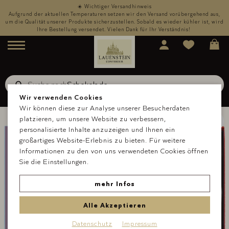
☀️ Wichtiger Versandhinweis
,
Aufgrund der aktuellen Temperaturen setzen wir den Versand vorübergehend aus,
rd
um die Qualität unserer Produkte sicherzustellen. Sobald es wieder kühler ist, wird
u
Ihre Bestellung versendet. Vielen Dank für Ihr Verständnis!
Menü
Suche nach
Schokolade
Suche
Wir verwenden Cookies
Wir können diese zur Analyse unserer Besucherdaten
platzieren, um unsere Website zu verbessern,
personalisierte Inhalte anzuzeigen und Ihnen ein
großartiges Website-Erlebnis zu bieten. Für weitere
Informationen zu den von uns verwendeten Cookies öffnen
Sie die Einstellungen.
mehr Infos
Alle Akzeptieren
Datenschutz
Impressum