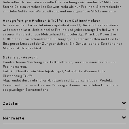
liebevolles Dankeschön eine edle Überraschung zwischendurch? Mit dieser
Sterne-Edition verschenken Sie weit mehr als nur Pralinen. Sie verschenken
ein tiefes Gefühl von Wertschätzung und unvergessliche Glücksmomente.
Handgefertigte Pralinen & Trüffel zum Dahinschmelzen
Im Inneren der Box wartet eine exquisite Auswahl, die Schokoladenträume
wahr werden lässt. Jede einzelne Praline und jeder cremige Trüffel wird in
unserer Manufaktur von Meisterhand handgefertigt. Knackige Kuvertüre
trifft hier auf zartschmelzende Füllungen, die intensiv duften und Biss für
Biss puren Luxus auf der Zunge entfalten. Ein Genuss, der die Zeit für einen
Moment stillstehen lässt.
Details zur Auswahl:
Handverlesene Mischung aus 8 alkoholfreien, verschiedenen Trüffel- und
Pralinensorten.
Enthält Klassiker wie Gianduja-Nougat, Salz-Butter-Karamell oder
Blütenhonig-Trüffel
Abgerundet durch ehrliches Handwerk und Leidenschaft zum Produkt.
Präsentiert in einer exklusiven Packung mit einem gestalteten Einschieber
des jeweiligen Sternzeichens
Zutaten
Nährwerte