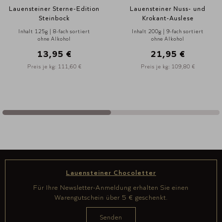
Lauensteiner Sterne-Edition
Lauensteiner Nuss- und
Steinbock
Krokant-Auslese
Inhalt 125g | 8-fach sortiert
Inhalt 200g | 9-fach sortiert
ohne Alkohol
ohne Alkohol
13,95 €
21,95 €
Preis je kg: 111,60 €
Preis je kg: 109,80 €
Lauensteiner Chocoletter
Für Ihre Newsletter-Anmeldung erhalten Sie einen
Warengutschein über 5 € geschenkt.