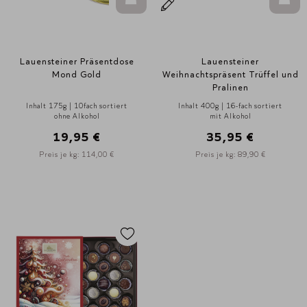
In den Warenkorb
In d
Lauensteiner Präsentdose
Lauensteiner
Mond Gold
Weihnachtspräsent Trüffel und
Pralinen
Inhalt 175g | 10fach sortiert
Inhalt 400g | 16-fach sortiert
ohne Alkohol
mit Alkohol
19,95 €
35,95 €
Preis je kg: 114,00 €
Preis je kg: 89,90 €