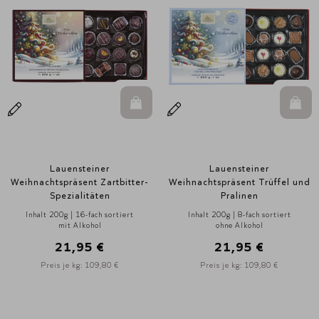
In den Warenkorb
In d
Lauensteiner
Lauensteiner
Weihnachtspräsent Zartbitter-
Weihnachtspräsent Trüffel und
Spezialitäten
Pralinen
Inhalt 200g | 16-fach sortiert
Inhalt 200g | 8-fach sortiert
mit Alkohol
ohne Alkohol
21,95 €
21,95 €
Preis je kg: 109,80 €
Preis je kg: 109,80 €