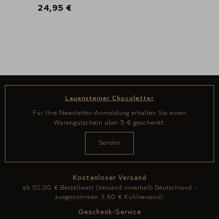
24,95 €
Lauensteiner Chocoletter
Für Ihre Newsletter-Anmeldung erhalten Sie einen
Warengutschein über 5 € geschenkt.
Kostenloser Versand
ab 50,00 € Bestellwert (Versand innerhalb Deutschland -
ausgenommen 3,60 € Kühlversand)
Geschenk-Service