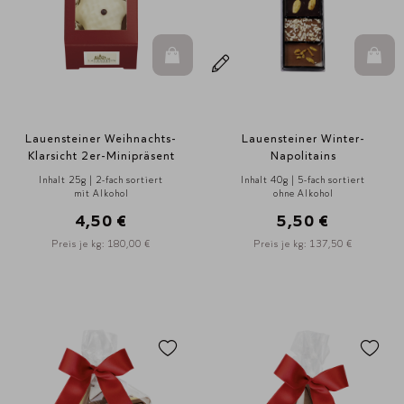
In den Warenkorb
In d
Lauensteiner Weihnachts-
Lauensteiner Winter-
Klarsicht 2er-Minipräsent
Napolitains
Inhalt 25g | 2-fach sortiert
Inhalt 40g | 5-fach sortiert
mit Alkohol
ohne Alkohol
4,50 €
5,50 €
Preis je kg: 180,00 €
Preis je kg: 137,50 €