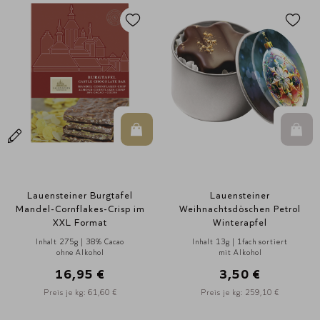
In den Warenkorb
In d
Lauensteiner Burgtafel
Lauensteiner
Mandel-Cornflakes-Crisp im
Weihnachtsdöschen Petrol
XXL Format
Winterapfel
Inhalt 275g | 38% Cacao
Inhalt 13g | 1fach sortiert
ohne Alkohol
mit Alkohol
16,95 €
3,50 €
Preis je kg: 61,60 €
Preis je kg: 259,10 €