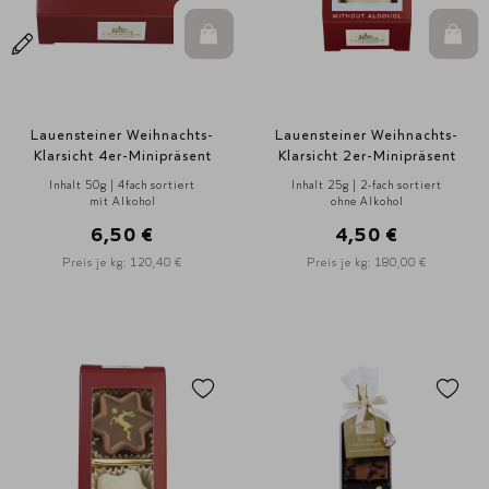
In den Warenkorb
In d
Lauensteiner Weihnachts-
Lauensteiner Weihnachts-
Klarsicht 4er-Minipräsent
Klarsicht 2er-Minipräsent
Inhalt 50g | 4fach sortiert
Inhalt 25g | 2-fach sortiert
mit Alkohol
ohne Alkohol
6,50 €
4,50 €
Preis je kg: 120,40 €
Preis je kg: 180,00 €