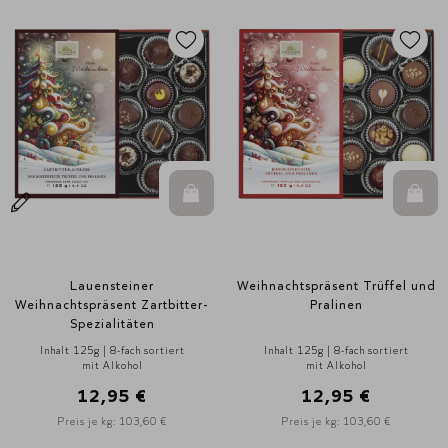
In den Warenkorb
In d
Lauensteiner
Weihnachtspräsent Trüffel und
Weihnachtspräsent Zartbitter-
Pralinen
Spezialitäten
Inhalt 125g | 8-fach sortiert
Inhalt 125g | 8-fach sortiert
mit Alkohol
mit Alkohol
12,95 €
12,95 €
Preis je kg: 103,60 €
Preis je kg: 103,60 €