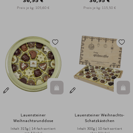
36,95 €
36,95 €
Preis je kg: 105,60 €
Preis je kg: 115,50 €
In den Warenkorb
In d
Lauensteiner
Lauensteiner Weihnachts-
Weihnachtsrunddose
Schatzkästchen
Inhalt 315g | 14-fach sortiert
Inhalt 300g | 10-fach sortiert