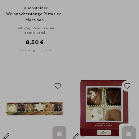
Lauensteiner
Weihnachtsstange Pistazien-
Marzipan
Inhalt 75g | 2-fach sortiert
ohne Alkohol
8,50 €
Preis je kg: 113,30 €
In den Warenkorb
In d