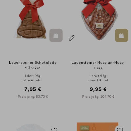
In den Warenkorb
In d
Lauensteiner Schokolade
Lauensteiner Nuss-an-Nuss-
"Glocke"
Herz
Inhalt 95g
Inhalt 95g
ohne Alkohol
ohne Alkohol
7,95 €
9,95 €
Preis je kg: 83,70 €
Preis je kg: 104,70 €