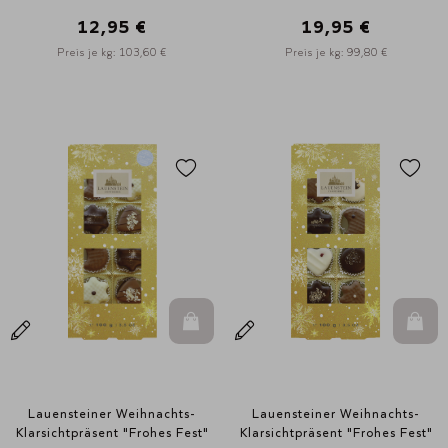
12,95 €
19,95 €
Preis je kg: 103,60 €
Preis je kg: 99,80 €
In den Warenkorb
In d
Lauensteiner Weihnachts-
Lauensteiner Weihnachts-
Klarsichtpräsent "Frohes Fest"
Klarsichtpräsent "Frohes Fest"