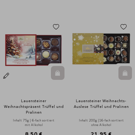
In den Warenkorb
In d
Lauensteiner
Lauensteiner Weihnachts-
Weihnachtspräsent Trüffel und
Auslese Trüffel und Pralinen
Pralinen
Inhalt 75g | 6-fach sortiert
Inhalt 200g |16-fach sortiert
mit Alkohol
ohne Alkohol
8,50 €
21,95 €