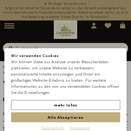
☀️ Wichtiger Versandhinweis
,
Aufgrund der aktuellen Temperaturen setzen wir den Versand vorübergehend aus,
rd
um die Qualität unserer Produkte sicherzustellen. Sobald es wieder kühler ist, wird
u
Ihre Bestellung versendet. Vielen Dank für Ihr Verständnis!
Menü
Suche nach
Kreolade
Suche
Wir verwenden Cookies
Wir können diese zur Analyse unserer Besucherdaten
Startseite
Anlässe & Geschenke
Weihnachten
platzieren, um unsere Website zu verbessern,
Weihnachtsgeschenke
personalisierte Inhalte anzuzeigen und Ihnen ein
Weihnachtsgeschenke
großartiges Website-Erlebnis zu bieten. Für weitere
Informationen zu den von uns verwendeten Cookies öffnen
Sie die Einstellungen.
Lieferbar ab September 2026
mehr Infos
Filtern
Alle Akzeptieren
Datenschutz
Impressum