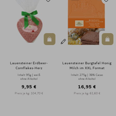
In den Warenkorb
In d
Lauensteiner Erdbeer-
Lauensteiner Burgtafel Honig
Cornflakes-Herz
Milch im XXL Format
Inhalt 95g | weiß
Inhalt 275g | 38% Cacao
ohne Alkohol
ohne Alkohol
9,95 €
16,95 €
Preis je kg: 104,70 €
Preis je kg: 61,60 €