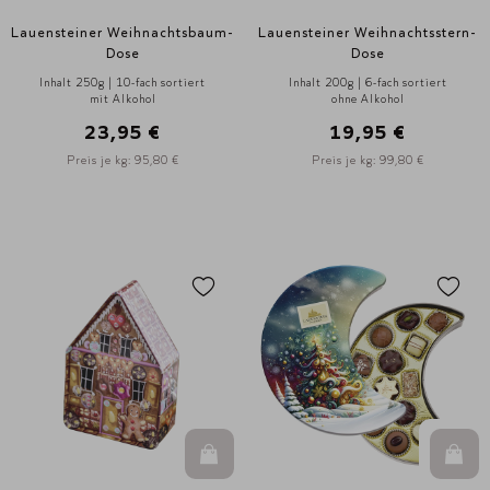
Lauensteiner Weihnachtsbaum-
Lauensteiner Weihnachtsstern-
Dose
Dose
Inhalt 250g | 10-fach sortiert
Inhalt 200g | 6-fach sortiert
mit Alkohol
ohne Alkohol
23,95 €
19,95 €
Preis je kg: 95,80 €
Preis je kg: 99,80 €
In den Warenkorb
In d