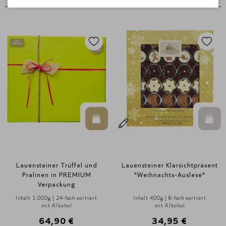
In den Warenkorb
In d
Lauensteiner Trüffel und
Lauensteiner Klarsichtpräsent
Pralinen in PREMIUM
"Weihnachts-Auslese"
Verpackung
Inhalt 1.000g | 24-fach sortiert
Inhalt 400g | 6-fach sortiert
mit Alkohol
mit Alkohol
64,90 €
34,95 €