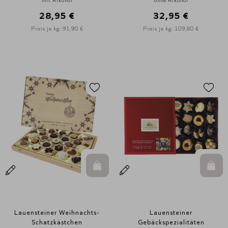
mit Alkohol
ohne Alkohol
28,95 €
32,95 €
Preis je kg: 91,90 €
Preis je kg: 109,80 €
In den Warenkorb
In d
Lauensteiner Weihnachts-
Lauensteiner
Schatzkästchen
Gebäckspezialitäten