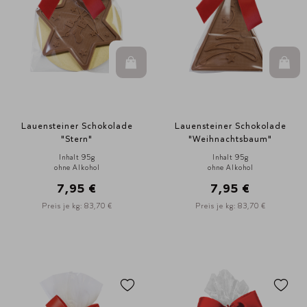
In den Warenkorb
In d
Lauensteiner Schokolade
Lauensteiner Schokolade
"Stern"
"Weihnachtsbaum"
Inhalt 95g
Inhalt 95g
ohne Alkohol
ohne Alkohol
7,95 €
7,95 €
Preis je kg: 83,70 €
Preis je kg: 83,70 €