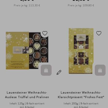
Preis je kg: 113,30 €
Preis je kg: 109,80 €
In den Warenkorb
In d
Lauensteiner Weihnachts-
Lauensteiner Weihnachts-
Auslese Trüffel und Pralinen
Klarsichtpräsent "Frohes Fest"
Inhalt 125g | 8-fach sortiert
Inhalt 200g | 9-fach sortiert
mit Alkohol
mit Alkohol