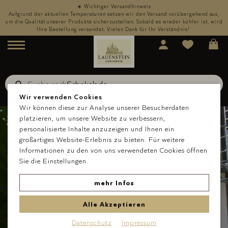
☀️ Wichtiger Versandhinweis
,
Aufgrund der aktuellen Temperaturen setzen wir den Versand vorübergehend aus,
rd
um die Qualität unserer Produkte sicherzustellen. Sobald es wieder kühler ist, wird
u
Ihre Bestellung versendet. Vielen Dank für Ihr Verständnis!
Menü
Suche nach
Schokolade
Suche
Wir verwenden Cookies
Wir können diese zur Analyse unserer Besucherdaten
platzieren, um unsere Website zu verbessern,
personalisierte Inhalte anzuzeigen und Ihnen ein
großartiges Website-Erlebnis zu bieten. Für weitere
Informationen zu den von uns verwendeten Cookies öffnen
Sie die Einstellungen.
mehr Infos
Alle Akzeptieren
Datenschutz
Impressum