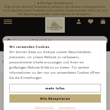
☀️ Wichtiger Versandhinweis
,
Aufgrund der aktuellen Temperaturen setzen wir den Versand vorübergehend aus,
rd
um die Qualität unserer Produkte sicherzustellen. Sobald es wieder kühler ist, wird
u
Ihre Bestellung versendet. Vielen Dank für Ihr Verständnis!
Menü
Suche nach
Schokolade
Suche
Wir verwenden Cookies
Wir können diese zur Analyse unserer Besucherdaten
Zurück zur Übersicht
platzieren, um unsere Website zu verbessern,
Startseite
personalisierte Inhalte anzuzeigen und Ihnen ein
Über uns
Blog
Tea Day
großartiges Website-Erlebnis zu bieten. Für weitere
Informationen zu den von uns verwendeten Cookies öffnen
Sie die Einstellungen.
mehr Infos
Alle Akzeptieren
Datenschutz
Impressum