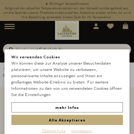
☀️ Wichtiger Versandhinweis
,
Aufgrund der aktuellen Temperaturen setzen wir den Versand vorübergehend aus,
rd
um die Qualität unserer Produkte sicherzustellen. Sobald es wieder kühler ist, wird
u
Ihre Bestellung versendet. Vielen Dank für Ihr Verständnis!
Menü
Suche nach
Schokolade
Suche
Wir verwenden Cookies
Wir können diese zur Analyse unserer Besucherdaten
Zurück zur Übersicht
platzieren, um unsere Website zu verbessern,
Startseite
personalisierte Inhalte anzuzeigen und Ihnen ein
Über uns
Blog
Rosmarin
großartiges Website-Erlebnis zu bieten. Für weitere
Informationen zu den von uns verwendeten Cookies öffnen
Sie die Einstellungen.
mehr Infos
Alle Akzeptieren
Datenschutz
Impressum