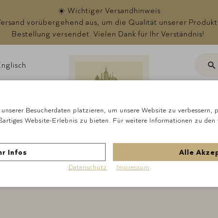
☀️ Wichtiger Versandhinweis
rsand vorübergehend aus, um die Qualität unserer Produkte s
Bestellung versendet. Vielen Dank für Ihr Verständnis!
nglisch
Suc
ote
unserer Besucherdaten platzieren, um unsere Website zu verbessern, pe
ßartiges Website-Erlebnis zu bieten. Für weitere Informationen zu den
r Infos
Alle Akze
Datenschutz
Impressum