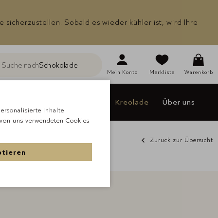
icherzustellen. Sobald es wieder kühler ist, wird Ihre
Suche nach
Schokolade
he
Mein
Konto
Merkliste
Warenkorb
Individualisieren
Jakao
Kreolade
Über uns
rsonalisierte Inhalte
 von uns verwendeten Cookies
Zurück zur Übersicht
ptieren