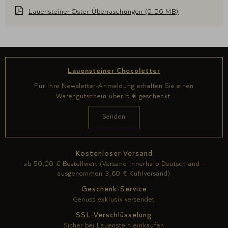
Lauensteiner Oster-Überraschungen (0.56 MB)
Lauensteiner Chocoletter
Für Ihre Newsletter-Anmeldung erhalten Sie einen
Warengutschein über 5 € geschenkt.
Kostenloser Versand
ab 50,00 € Bestellwert (Versand innerhalb Deutschland -
ausgenommen 3,60 € Kühlversand)
Geschenk-Service
Genuss exklusiv versendet
SSL-Verschlüsselung
Sicher bei Lauenstein einkaufen