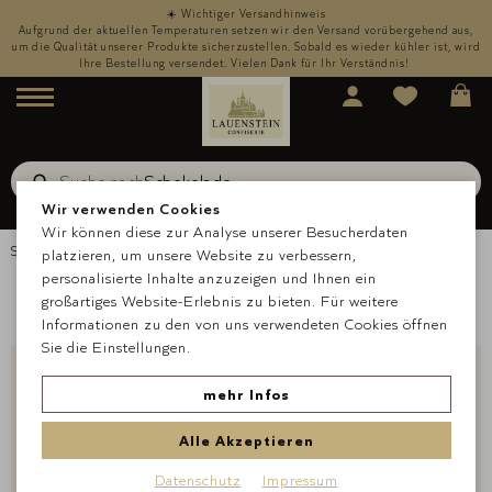
☀️ Wichtiger Versandhinweis
,
Aufgrund der aktuellen Temperaturen setzen wir den Versand vorübergehend aus,
rd
um die Qualität unserer Produkte sicherzustellen. Sobald es wieder kühler ist, wird
u
Ihre Bestellung versendet. Vielen Dank für Ihr Verständnis!
Menü
Suche nach
Schokolade
Suche
Wir verwenden Cookies
Wir können diese zur Analyse unserer Besucherdaten
Startseite
Presse-Lounge
Presse-Texte
platzieren, um unsere Website zu verbessern,
personalisierte Inhalte anzuzeigen und Ihnen ein
Presse-Texte
großartiges Website-Erlebnis zu bieten. Für weitere
Informationen zu den von uns verwendeten Cookies öffnen
Sie die Einstellungen.
24.04.2023
„Mama, Du bist wundervoll“
mehr Infos
Alle Akzeptieren
Herziges und Handgemachtes zum Muttertag - Mit einer
neuen Mama-Edition und vielen süßen Geschenkideen feiert
Datenschutz
Impressum