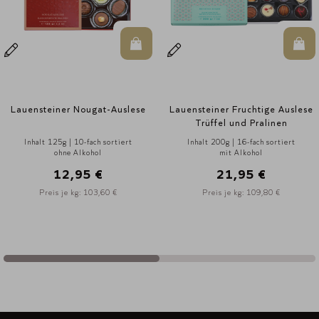
n Warenkorb
In den Warenkorb
In d
Lauensteiner Nougat-Auslese
Lauensteiner Fruchtige Auslese
Trüffel und Pralinen
Inhalt 125g | 10-fach sortiert
Inhalt 200g | 16-fach sortiert
ohne Alkohol
mit Alkohol
12,95 €
21,95 €
Preis je kg: 103,60 €
Preis je kg: 109,80 €