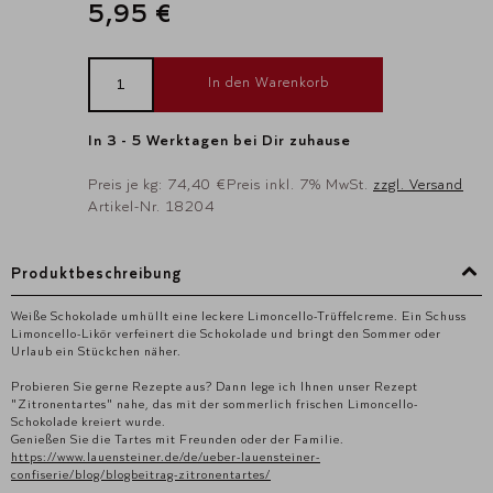
5,95 €
In den Warenkorb
In 3 - 5 Werktagen bei Dir zuhause
Preis je kg: 74,40 €
Preis inkl. 7% MwSt.
zzgl. Versand
Artikel-Nr. 18204
Produktbeschreibung
Weiße Schokolade umhüllt eine leckere Limoncello-Trüffelcreme. Ein Schuss
Limoncello-Likör verfeinert die Schokolade und bringt den Sommer oder
Urlaub ein Stückchen näher.
Probieren Sie gerne Rezepte aus? Dann lege ich Ihnen unser Rezept
"Zitronentartes" nahe, das mit der sommerlich frischen Limoncello-
Schokolade kreiert wurde.
Genießen Sie die Tartes mit Freunden oder der Familie.
https://www.lauensteiner.de/de/ueber-lauensteiner-
confiserie/blog/blogbeitrag-zitronentartes/