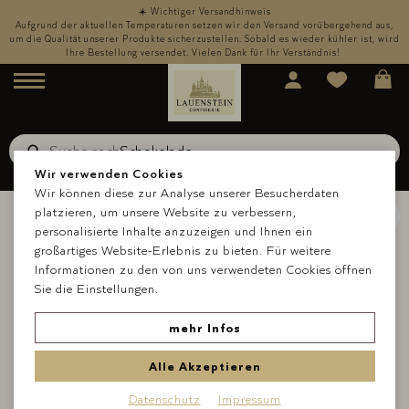
☀️ Wichtiger Versandhinweis
,
Aufgrund der aktuellen Temperaturen setzen wir den Versand vorübergehend aus,
rd
um die Qualität unserer Produkte sicherzustellen. Sobald es wieder kühler ist, wird
u
Ihre Bestellung versendet. Vielen Dank für Ihr Verständnis!
Menü
Suche nach
Schokolade
Suche
Wir verwenden Cookies
Wir können diese zur Analyse unserer Besucherdaten
platzieren, um unsere Website zu verbessern,
personalisierte Inhalte anzuzeigen und Ihnen ein
großartiges Website-Erlebnis zu bieten. Für weitere
Informationen zu den von uns verwendeten Cookies öffnen
Sie die Einstellungen.
mehr Infos
Alle Akzeptieren
Datenschutz
Impressum