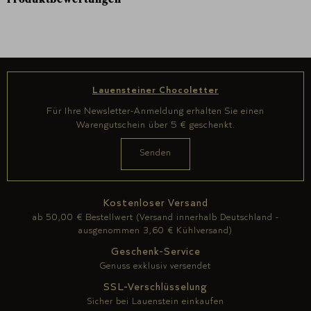
Lauensteiner Chocoletter
Für Ihre Newsletter-Anmeldung erhalten Sie einen
Warengutschein über 5 € geschenkt.
Kostenloser Versand
ab 50,00 € Bestellwert (Versand innerhalb Deutschland -
ausgenommen 3,60 € Kühlversand)
Geschenk-Service
Genuss exklusiv versendet
SSL-Verschlüsselung
Sicher bei Lauenstein einkaufen