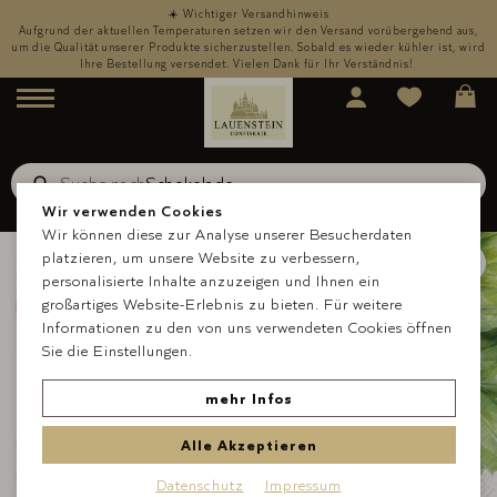
☀️ Wichtiger Versandhinweis
,
Aufgrund der aktuellen Temperaturen setzen wir den Versand vorübergehend aus,
rd
um die Qualität unserer Produkte sicherzustellen. Sobald es wieder kühler ist, wird
u
Ihre Bestellung versendet. Vielen Dank für Ihr Verständnis!
Menü
Suche nach
Schokolade
Suche
Wir verwenden Cookies
Wir können diese zur Analyse unserer Besucherdaten
platzieren, um unsere Website zu verbessern,
personalisierte Inhalte anzuzeigen und Ihnen ein
großartiges Website-Erlebnis zu bieten. Für weitere
Informationen zu den von uns verwendeten Cookies öffnen
Sie die Einstellungen.
mehr Infos
Alle Akzeptieren
Datenschutz
Impressum