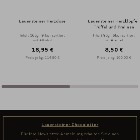
Lauensteiner Herzdose
Lauensteiner Herzklopfen
Trüffel und Pralinen
Inhalt 165g | 9-fach sortiert
Inhalt 85g | 6fach sortiert
mit Alkohol
mit Alkohol
18,95 €
8,50 €
Preis je kg: 114,80 €
Preis je kg: 100,00 €
Lauensteiner Chocoletter
Für Ihre Newsletter-Anmeldung erhalten Sie einen
Warengutschein über 5 € geschenkt.