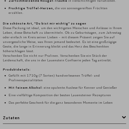
Zartschmelzende Nougat-Träume
in vielschichtigen Variationen.
Fruchtige Trüffel-Herzen,
die von sonnengereiften Früchten
erzählen.
Die schönste Art, "Du bist mir wichtig" zu sagen
Diese Packung ist ideal, um den wichtigsten Menschen und Anlässe in Ihrem
Leben, diese Botschaft zu übermitteln. Ob zu Geburtstagen, zum Jahrestag
oder einfach im Kreis seiner Lieben – mit diesem Präsent zeigen Sie auf
unvergessliche Weise, was Ihnen jemand bedeutet. Es ist eine großzügige
Geste, die lange in Erinnerung bleibt und das Herz des Beschenkten
höherschlagen lässt.
Verschenken Sie nicht nur Pralinen. Verschenken Sie ein Stück der
Leidenschaft, die uns in der Lauenstein Confiserie jeden Tag antreibt.
Produktdetails:
Gefüllt mit 1710g (7 Sorten) handverlesenen Trüffel- und
Pralinenspezialitäten
Mit feinem Alkohol:
eine opulente Auslese für Kenner und Genießer
Eine vielfältige Komposition der besten Lauensteiner Rezepturen
Das perfekte Geschenk für die ganz besonderen Momente im Leben
Zutaten