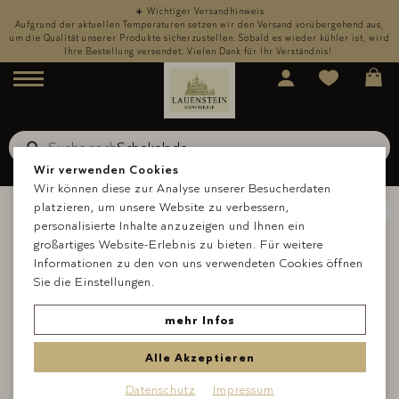
☀️ Wichtiger Versandhinweis
,
Aufgrund der aktuellen Temperaturen setzen wir den Versand vorübergehend aus,
rd
um die Qualität unserer Produkte sicherzustellen. Sobald es wieder kühler ist, wird
u
Ihre Bestellung versendet. Vielen Dank für Ihr Verständnis!
Menü
Suche nach
Schokolade
Suche
Wir verwenden Cookies
Wir können diese zur Analyse unserer Besucherdaten
platzieren, um unsere Website zu verbessern,
personalisierte Inhalte anzuzeigen und Ihnen ein
großartiges Website-Erlebnis zu bieten. Für weitere
Informationen zu den von uns verwendeten Cookies öffnen
Sie die Einstellungen.
mehr Infos
Alle Akzeptieren
Datenschutz
Impressum