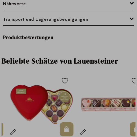
Nährwerte
Transport und Lagerungsbedingungen
Produktbewertungen
Beliebte Schätze von Lauensteiner
n Warenkorb
In den Warenkorb
In d