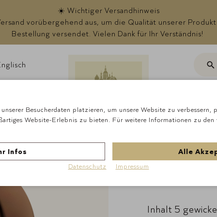
☀️ Wichtiger Versandhinweis
rsand vorübergehend aus, um die Qualität unserer Produkte s
Bestellung versendet. Vielen Dank für Ihr Verständnis!
nglisch
Suc
ote
unserer Besucherdaten platzieren, um unsere Website zu verbessern, pe
ßartiges Website-Erlebnis zu bieten. Für weitere Informationen zu den
Startseite
Anlässe 
r Infos
Alle Akze
Lauens
Datenschutz
Impressum
Inhalt 5 gewicke