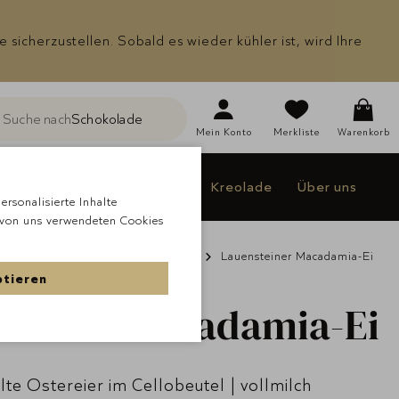
icherzustellen. Sobald es wieder kühler ist, wird Ihre
Suche nach
Schokolade
he
Mein
Konto
Merkliste
Warenkorb
Individualisieren
Jakao
Kreolade
Über uns
rsonalisierte Inhalte
 von uns verwendeten Cookies
& Geschenke
Ostern
Ostereier
Lauensteiner Macadamia-Ei
ptieren
teiner
Macadamia-Ei
lte Ostereier im Cellobeutel | vollmilch