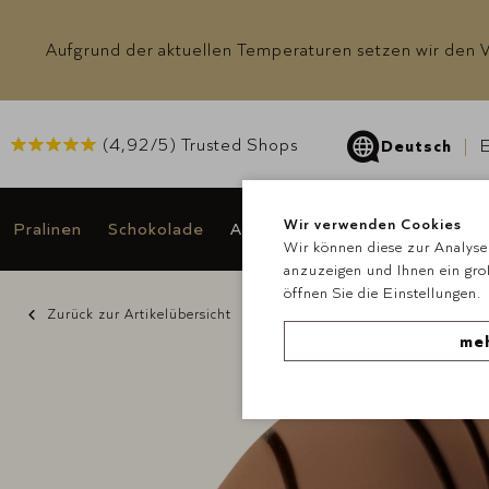
Aufgrund der aktuellen Temperaturen setzen wir den Ve
(
4,92
/5) Trusted Shops
Deutsch
E
Wir verwenden Cookies
Pralinen
Schokolade
Anlässe & Geschenke
Angeb
Wir können diese zur Analyse 
anzuzeigen und Ihnen ein gro
öffnen Sie die Einstellungen.
Zurück zur Artikelübersicht
meh