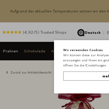
Aufgrund der aktuellen Temperaturen setzen wir den Ve
(
4,92
/5) Trusted Shops
Deutsch
E
Wir verwenden Cookies
Pralinen
Schokolade
Anlässe & Geschenke
Angeb
Wir können diese zur Analyse 
anzuzeigen und Ihnen ein gro
öffnen Sie die Einstellungen.
Zurück zur Artikelübersicht
meh