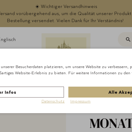
☀️ Wichtiger Versandhinweis
rsand vorübergehend aus, um die Qualität unserer Produkte s
Bestellung versendet. Vielen Dank für Ihr Verständnis!
nglisch
Suc
ote
unserer Besucherdaten platzieren, um unsere Website zu verbessern, pe
ßartiges Website-Erlebnis zu bieten. Für weitere Informationen zu den
Startseite
Pralinen
Schwarzwälder Kirsch
r Infos
Alle Akze
Lauens
Datenschutz
Impressum
MONATS