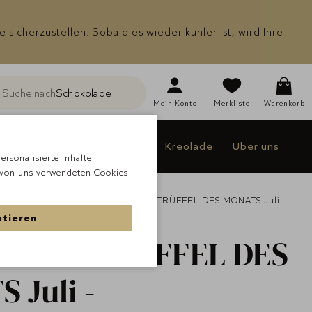
icherzustellen. Sobald es wieder kühler ist, wird Ihre
Suche nach
Schokolade
he
Mein
Konto
Merkliste
Warenkorb
Individualisieren
Jakao
Kreolade
Über uns
rsonalisierte Inhalte
 von uns verwendeten Cookies
Lieblingssorten
Lauensteiner TRÜFFEL DES MONATS Juli -
ptieren
teiner
TRÜFFEL DES
 Juli -