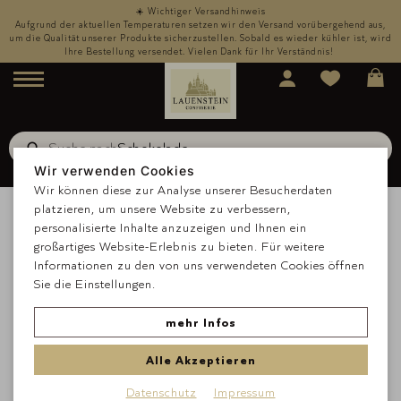
☀️ Wichtiger Versandhinweis
,
Aufgrund der aktuellen Temperaturen setzen wir den Versand vorübergehend aus,
rd
um die Qualität unserer Produkte sicherzustellen. Sobald es wieder kühler ist, wird
u
Ihre Bestellung versendet. Vielen Dank für Ihr Verständnis!
Menü
Suche nach
Schokolade
Suche
Wir verwenden Cookies
Wir können diese zur Analyse unserer Besucherdaten
platzieren, um unsere Website zu verbessern,
personalisierte Inhalte anzuzeigen und Ihnen ein
großartiges Website-Erlebnis zu bieten. Für weitere
Informationen zu den von uns verwendeten Cookies öffnen
Sie die Einstellungen.
mehr Infos
Alle Akzeptieren
Datenschutz
Impressum