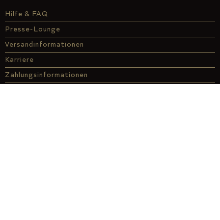
Hilfe & FAQ
Presse-Lounge
Versandinformationen
Karriere
Zahlungsinformationen
Informationen für Händler
Kontakt
Genuss-Finder
Affiliate
À la carte
ABO
Genussdarlehen
Über uns
Genuss vor Ort