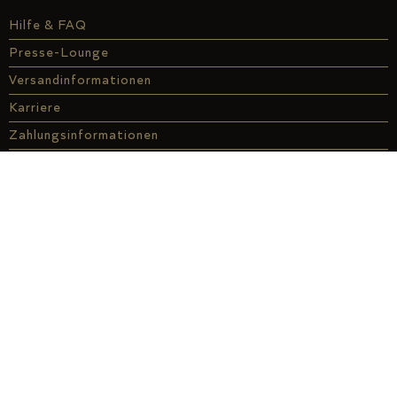
Hilfe & FAQ
Presse-Lounge
Versandinformationen
Karriere
Zahlungsinformationen
Informationen für Händler
Kontakt
Genuss-Finder
Affiliate
À la carte
ABO
Genussdarlehen
Über uns
Genuss vor Ort