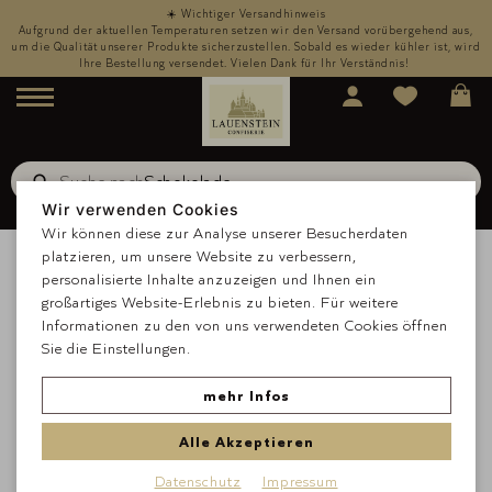
☀️ Wichtiger Versandhinweis
,
Aufgrund der aktuellen Temperaturen setzen wir den Versand vorübergehend aus,
rd
um die Qualität unserer Produkte sicherzustellen. Sobald es wieder kühler ist, wird
u
Ihre Bestellung versendet. Vielen Dank für Ihr Verständnis!
Menü
Suche nach
Schokolade
Suche
Wir verwenden Cookies
Wir können diese zur Analyse unserer Besucherdaten
platzieren, um unsere Website zu verbessern,
personalisierte Inhalte anzuzeigen und Ihnen ein
großartiges Website-Erlebnis zu bieten. Für weitere
Informationen zu den von uns verwendeten Cookies öffnen
Sie die Einstellungen.
mehr Infos
Alle Akzeptieren
Datenschutz
Impressum