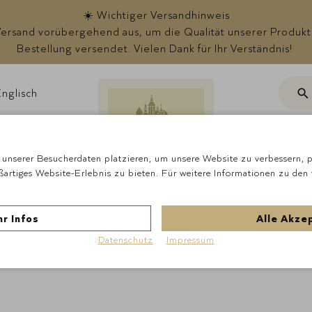
☀️ Wichtiger Versandhinweis
rsand vorübergehend aus, um die Qualität unserer Produkte s
Bestellung versendet. Vielen Dank für Ihr Verständnis!
nglisch
Suc
ote
unserer Besucherdaten platzieren, um unsere Website zu verbessern, pe
ßartiges Website-Erlebnis zu bieten. Für weitere Informationen zu den
Startseite
Schokola
r Infos
Alle Akze
Datenschutz
Impressum