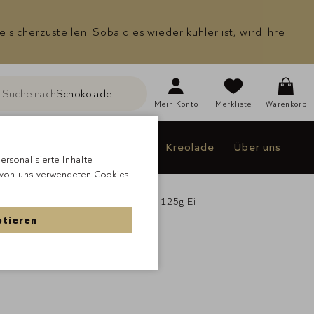
icherzustellen. Sobald es wieder kühler ist, wird Ihre
Suche nach
Schokolade
he
Mein
Konto
Merkliste
Warenkorb
Individualisieren
Jakao
Kreolade
Über uns
rsonalisierte Inhalte
 von uns verwendeten Cookies
de
Kreolade
KREOLADE Tafel 125g Ei
ptieren