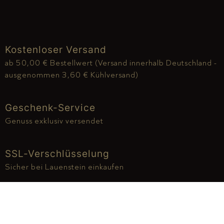
Kostenloser Versand
ab 50,00 € Bestellwert (Versand innerhalb Deutschland -
ausgenommen 3,60 € Kühlversand)
Geschenk-Service
Genuss exklusiv versendet
SSL-Verschlüsselung
Sicher bei Lauenstein einkaufen