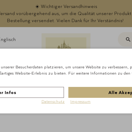
☀️ Wichtiger Versandhinweis
rsand vorübergehend aus, um die Qualität unserer Produkte s
Bestellung versendet. Vielen Dank für Ihr Verständnis!
nglisch
Suc
ote
unserer Besucherdaten platzieren, um unsere Website zu verbessern, pe
ßartiges Website-Erlebnis zu bieten. Für weitere Informationen zu den
Startseite
Schokola
KLEEBLATT
r Infos
Alle Akze
Datenschutz
Impressum