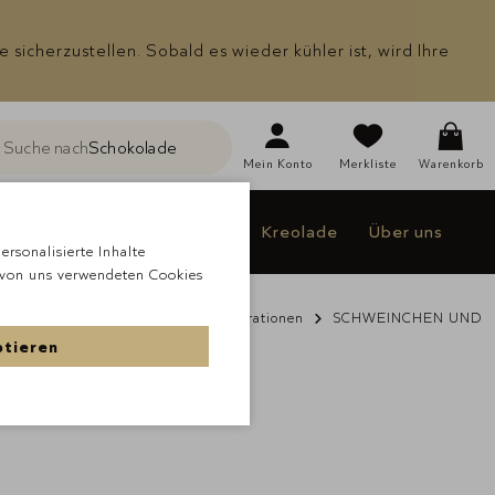
icherzustellen. Sobald es wieder kühler ist, wird Ihre
Suche nach
Schokolade
he
Mein
Konto
Merkliste
Warenkorb
Individualisieren
Jakao
Kreolade
Über uns
rsonalisierte Inhalte
 von uns verwendeten Cookies
de
À la carte Schokolade
Dekorationen
SCHWEINCHEN UND
ptieren