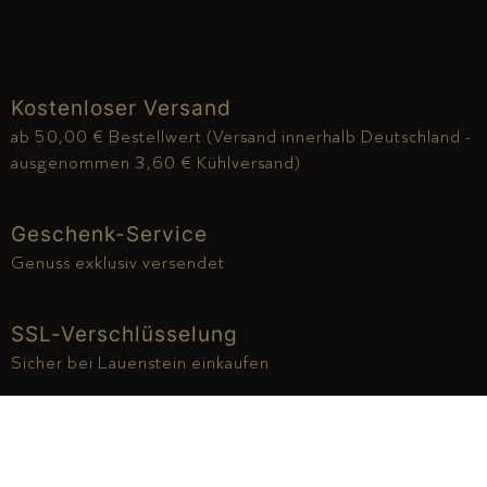
Kostenloser Versand
ab 50,00 € Bestellwert (Versand innerhalb Deutschland -
ausgenommen 3,60 € Kühlversand)
Geschenk-Service
Genuss exklusiv versendet
SSL-Verschlüsselung
Sicher bei Lauenstein einkaufen