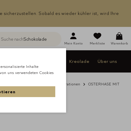
icherzustellen. Sobald es wieder kühler ist, wird Ihre
Suche nach
Schokolade
he
Mein
Konto
Merkliste
Warenkorb
Individualisieren
Jakao
Kreolade
Über uns
rsonalisierte Inhalte
 von uns verwendeten Cookies
de
À la carte Schokolade
Dekorationen
OSTERHASE MIT
ptieren