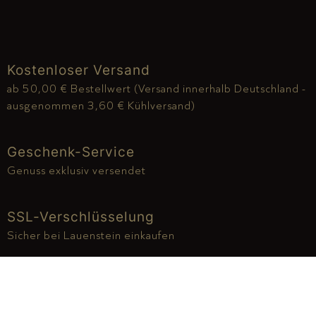
Kostenloser Versand
ab 50,00 € Bestellwert (Versand innerhalb Deutschland -
ausgenommen 3,60 € Kühlversand)
Geschenk-Service
Genuss exklusiv versendet
SSL-Verschlüsselung
Sicher bei Lauenstein einkaufen