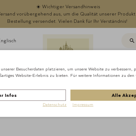
☀️ Wichtiger Versandhinweis
rsand vorübergehend aus, um die Qualität unserer Produkte s
Bestellung versendet. Vielen Dank für Ihr Verständnis!
nglisch
Suc
ote
unserer Besucherdaten platzieren, um unsere Website zu verbessern, pe
ßartiges Website-Erlebnis zu bieten. Für weitere Informationen zu den
Startseite
Schokola
MÖHRE
r Infos
Alle Akze
Datenschutz
Impressum