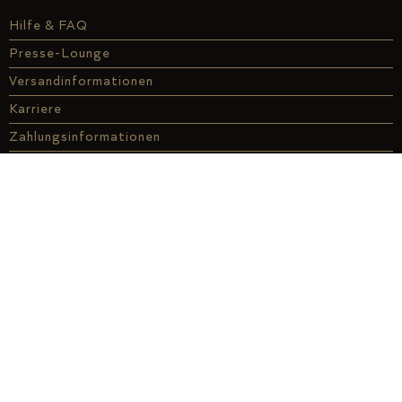
Hilfe & FAQ
Presse-Lounge
Versandinformationen
Karriere
Zahlungsinformationen
Informationen für Händler
Kontakt
Genuss-Finder
Affiliate
À la carte
ABO
Genussdarlehen
Über uns
Genuss vor Ort