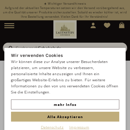
☀️ Wichtiger Versandhinweis
,
Aufgrund der aktuellen Temperaturen setzen wir den Versand vorübergehend aus,
rd
um die Qualität unserer Produkte sicherzustellen. Sobald es wieder kühler ist, wird
u
Ihre Bestellung versendet. Vielen Dank für Ihr Verständnis!
Menü
Suche nach
Schokolade
Suche
Wir verwenden Cookies
Wir können diese zur Analyse unserer Besucherdaten
platzieren, um unsere Website zu verbessern,
personalisierte Inhalte anzuzeigen und Ihnen ein
großartiges Website-Erlebnis zu bieten. Für weitere
Informationen zu den von uns verwendeten Cookies öffnen
Sie die Einstellungen.
mehr Infos
Alle Akzeptieren
Datenschutz
Impressum