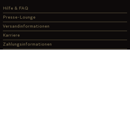
Hilfe & FAQ
Presse-Lounge
Versandinformationen
Karriere
Zahlungsinformationen
Informationen für Händler
Kontakt
Genuss-Finder
Affiliate
À la carte
ABO
Genussdarlehen
Über uns
Genuss vor Ort