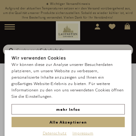
☀️ Wichtiger Versandhinweis
,
Aufgrund der aktuellen Temperaturen setzen wir den Versand vorübergehend aus,
rd
um die Qualität unserer Produkte sicherzustellen. Sobald es wieder kühler ist, wird
u
Ihre Bestellung versendet. Vielen Dank für Ihr Verständnis!
Menü
Suche nach
Schokolade
Suche
Wir verwenden Cookies
Wir können diese zur Analyse unserer Besucherdaten
platzieren, um unsere Website zu verbessern,
personalisierte Inhalte anzuzeigen und Ihnen ein
großartiges Website-Erlebnis zu bieten. Für weitere
Informationen zu den von uns verwendeten Cookies öffnen
Sie die Einstellungen.
mehr Infos
Alle Akzeptieren
Datenschutz
Impressum