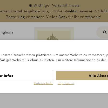
☀️ Wichtiger Versandhinweis
rsand vorübergehend aus, um die Qualität unserer Produkte s
Bestellung versendet. Vielen Dank für Ihr Verständnis!
nglisch
Suc
ote
unserer Besucherdaten platzieren, um unsere Website zu verbessern, pe
ßartiges Website-Erlebnis zu bieten. Für weitere Informationen zu den
Startseite
Schokola
MANDELN GERASPEL
r Infos
Alle Akze
Datenschutz
Impressum