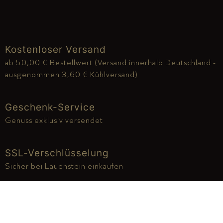
Kostenloser Versand
ab 50,00 € Bestellwert (Versand innerhalb Deutschland -
ausgenommen 3,60 € Kühlversand)
Geschenk-Service
Genuss exklusiv versendet
SSL-Verschlüsselung
Sicher bei Lauenstein einkaufen