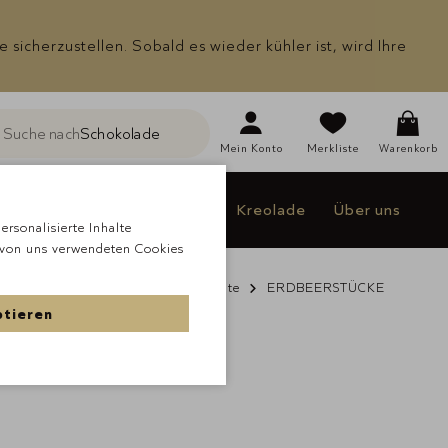
icherzustellen. Sobald es wieder kühler ist, wird Ihre
Suche nach
Schokolade
he
Mein
Konto
Merkliste
Warenkorb
Individualisieren
Jakao
Kreolade
Über uns
rsonalisierte Inhalte
 von uns verwendeten Cookies
de
À la carte Schokolade
Früchte
ERDBEERSTÜCKE
ptieren