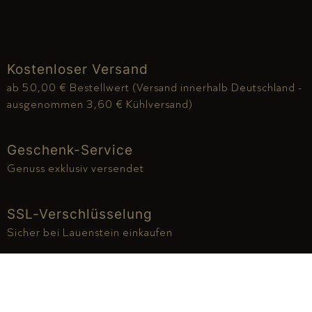
Kostenloser Versand
ab 50,00 € Bestellwert (Versand innerhalb Deutschland -
ausgenommen 3,60 € Kühlversand)
Geschenk-Service
Genuss exklusiv versendet
SSL-Verschlüsselung
Sicher bei Lauenstein einkaufen