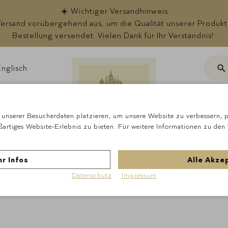
☀️ Wichtiger Versandhinweis
rsand vorübergehend aus, um die Qualität unserer Produkte s
Bestellung versendet. Vielen Dank für Ihr Verständnis!
nglisch
Suc
ote
unserer Besucherdaten platzieren, um unsere Website zu verbessern, pe
ßartiges Website-Erlebnis zu bieten. Für weitere Informationen zu den
Startseite
Schokola
r Infos
Alle Akze
Datenschutz
Impressum