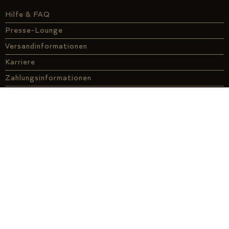
Hilfe & FAQ
Presse-Lounge
Versandinformationen
Karriere
Zahlungsinformationen
Informationen für Händler
Kontakt
Genuss-Finder
Affiliate
À la carte
ABO
Genussdarlehen
Über uns
Genuss vor Ort