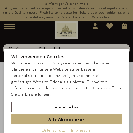
☀️ Wichtiger Versandhinweis
,
Aufgrund der aktuellen Temperaturen setzen wir den Versand vorübergehend aus,
rd
um die Qualität unserer Produkte sicherzustellen. Sobald es wieder kühler ist, wird
u
Ihre Bestellung versendet. Vielen Dank für Ihr Verständnis!
Menü
Suche nach
Schokolade
Suche
Wir verwenden Cookies
Wir können diese zur Analyse unserer Besucherdaten
platzieren, um unsere Website zu verbessern,
personalisierte Inhalte anzuzeigen und Ihnen ein
großartiges Website-Erlebnis zu bieten. Für weitere
Informationen zu den von uns verwendeten Cookies öffnen
Sie die Einstellungen.
mehr Infos
Alle Akzeptieren
Datenschutz
Impressum