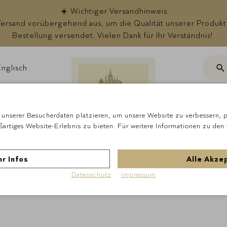
☀️ Wichtiger Versandhinweis
rsand vorübergehend aus, um die Qualität unserer Produkte s
Bestellung versendet. Vielen Dank für Ihr Verständnis!
nglisch
Suc
ote
unserer Besucherdaten platzieren, um unsere Website zu verbessern, pe
ßartiges Website-Erlebnis zu bieten. Für weitere Informationen zu den
Startseite
Schokola
r Infos
Alle Akze
Datenschutz
Impressum