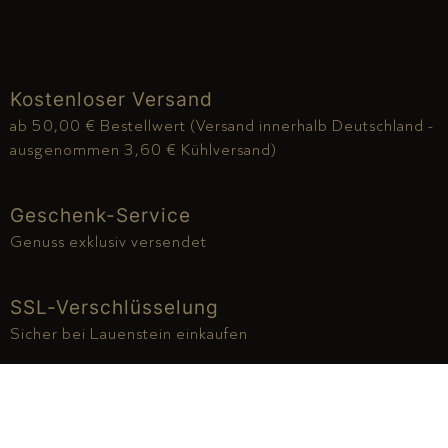
Kostenloser Versand
ab 50,00 € Bestellwert (Versand innerhalb Deutschland -
ausgenommen 3,60 € Kühlversand)
Geschenk-Service
Genuss exklusiv versendet
SSL-Verschlüsselung
Sicher bei Lauenstein einkaufen