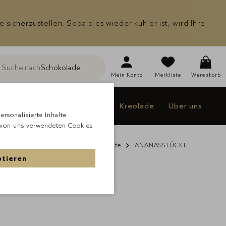
icherzustellen. Sobald es wieder kühler ist, wird Ihre
Suche nach
Schokolade
he
Mein
Konto
Merkliste
Warenkorb
Individualisieren
Jakao
Kreolade
Über uns
rsonalisierte Inhalte
 von uns verwendeten Cookies
de
À la carte Schokolade
Früchte
ANANASSTÜCKE
ptieren