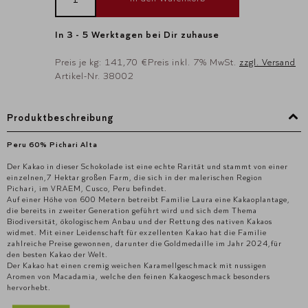
In 3 - 5 Werktagen bei Dir zuhause
Preis je kg: 141,70 €
Preis inkl. 7% MwSt.
zzgl. Versand
Artikel-Nr. 38002
Produktbeschreibung
Peru 60% Pichari Alta
Der Kakao in dieser Schokolade ist eine echte Rarität und stammt von einer
einzelnen,7 Hektar großen Farm, die sich in der malerischen Region
Pichari, im VRAEM, Cusco, Peru befindet.
Auf einer Höhe von 600 Metern betreibt Familie Laura eine Kakaoplantage,
die bereits in zweiter Generation geführt wird und sich dem Thema
Biodiversität, ökologischem Anbau und der Rettung des nativen Kakaos
widmet. Mit einer Leidenschaft für exzellenten Kakao hat die Familie
zahlreiche Preise gewonnen, darunter die Goldmedaille im Jahr 2024,für
den besten Kakao der Welt.
Der Kakao hat einen cremig weichen Karamellgeschmack mit nussigen
Aromen von Macadamia, welche den feinen Kakaogeschmack besonders
hervorhebt.