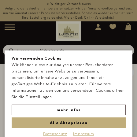
☀️ Wichtiger Versandhinweis
,
Aufgrund der aktuellen Temperaturen setzen wir den Versand vorübergehend aus,
rd
um die Qualität unserer Produkte sicherzustellen. Sobald es wieder kühler ist, wird
u
Ihre Bestellung versendet. Vielen Dank für Ihr Verständnis!
Menü
Suche nach
Schokolade
Suche
Wir verwenden Cookies
Wir können diese zur Analyse unserer Besucherdaten
platzieren, um unsere Website zu verbessern,
personalisierte Inhalte anzuzeigen und Ihnen ein
großartiges Website-Erlebnis zu bieten. Für weitere
Informationen zu den von uns verwendeten Cookies öffnen
Sie die Einstellungen.
mehr Infos
Alle Akzeptieren
Datenschutz
Impressum