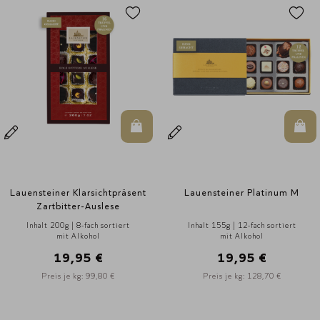
n den Warenkorb
In den Warenkorb
t
Lauensteiner Platinum M
Lauensteiner Buchenholz
Schatzkästchen
Inhalt 155g | 12-fach sortiert
Inhalt 200g | 16-fach sortiert
mit Alkohol
mit Alkohol
19,95 €
23,95 €
Preis je kg: 128,70 €
Preis je kg: 119,80 €