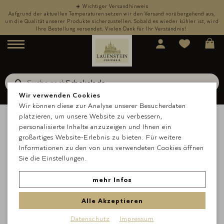
☀️ Wichtiger Versandhinweis
,
Aufgrund der aktuellen Temperaturen setzen wir den Versand vorübergehend aus,
rd
um die Qualität unserer Produkte sicherzustellen. Sobald es wieder kühler ist, wird
u
Ihre Bestellung versendet. Vielen Dank für Ihr Verständnis!
Menü
Suche nach
Schokolade
Suche
Wir verwenden Cookies
Wir können diese zur Analyse unserer Besucherdaten
platzieren, um unsere Website zu verbessern,
personalisierte Inhalte anzuzeigen und Ihnen ein
großartiges Website-Erlebnis zu bieten. Für weitere
Informationen zu den von uns verwendeten Cookies öffnen
Sie die Einstellungen.
mehr Infos
Alle Akzeptieren
Datenschutz
Impressum