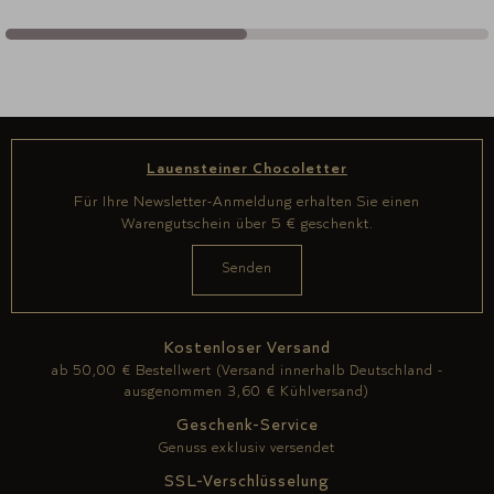
Lauensteiner Chocoletter
Für Ihre Newsletter-Anmeldung erhalten Sie einen
Warengutschein über 5 € geschenkt.
Kostenloser Versand
ab 50,00 € Bestellwert (Versand innerhalb Deutschland -
ausgenommen 3,60 € Kühlversand)
Geschenk-Service
Genuss exklusiv versendet
SSL-Verschlüsselung