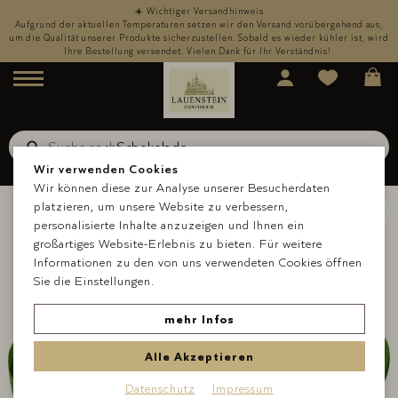
☀️ Wichtiger Versandhinweis
,
Aufgrund der aktuellen Temperaturen setzen wir den Versand vorübergehend aus,
rd
um die Qualität unserer Produkte sicherzustellen. Sobald es wieder kühler ist, wird
u
Ihre Bestellung versendet. Vielen Dank für Ihr Verständnis!
Menü
Suche nach
Schokolade
Suche
Wir verwenden Cookies
Wir können diese zur Analyse unserer Besucherdaten
platzieren, um unsere Website zu verbessern,
personalisierte Inhalte anzuzeigen und Ihnen ein
großartiges Website-Erlebnis zu bieten. Für weitere
Informationen zu den von uns verwendeten Cookies öffnen
Sie die Einstellungen.
mehr Infos
Alle Akzeptieren
Datenschutz
Impressum