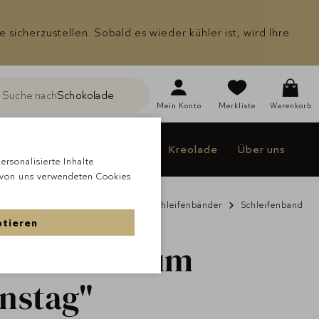
icherzustellen. Sobald es wieder kühler ist, wird Ihre
Suche nach
Schokolade
he
Mein
Konto
Merkliste
Warenkorb
Individualisieren
Jakao
Kreolade
Über uns
rsonalisierte Inhalte
 von uns verwendeten Cookies
& Geschenke
Non Chocolate
Schleifenbänder
Schleifenband
ptieren
fenband "Zum
instag"