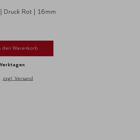
 | Druck Rot | 16mm
n den Warenkorb
 Werktagen
t.
zzgl. Versand
2