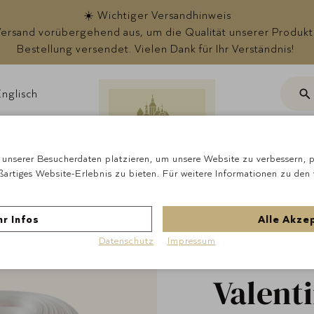
☀️ Wichtiger Versandhinweis
rsand vorübergehend aus, um die Qualität unserer Produkte s
Bestellung versendet. Vielen Dank für Ihr Verständnis!
nglisch
Suc
ote
unserer Besucherdaten platzieren, um unsere Website zu verbessern, pe
ßartiges Website-Erlebnis zu bieten. Für weitere Informationen zu den
Startseite
Anlässe 
"Zum Valentinstag"
r Infos
Alle Akze
Schlei
Datenschutz
Impressum
Valent