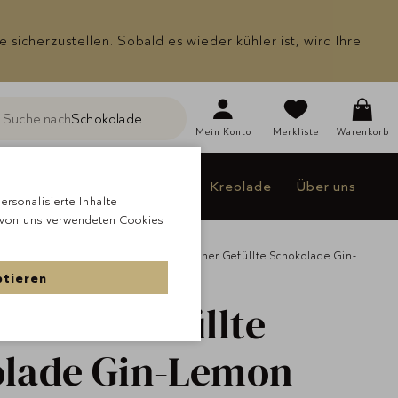
icherzustellen. Sobald es wieder kühler ist, wird Ihre
Suche nach
Schokolade
he
Mein
Konto
Merkliste
Warenkorb
Individualisieren
Jakao
Kreolade
Über uns
rsonalisierte Inhalte
 von uns verwendeten Cookies
de
Alle Schokoladen
Lauensteiner Gefüllte Schokolade Gin-
ptieren
teiner
Gefüllte
lade Gin-Lemon