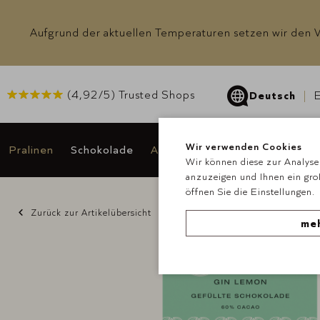
Aufgrund der aktuellen Temperaturen setzen wir den Ve
(
4,92
/5) Trusted Shops
Deutsch
E
Wir verwenden Cookies
Pralinen
Schokolade
Anlässe & Geschenke
Angeb
Wir können diese zur Analyse 
anzuzeigen und Ihnen ein gro
öffnen Sie die Einstellungen.
Zurück zur Artikelübersicht
meh