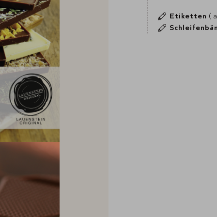
Etiketten
( 
Schleifenbä