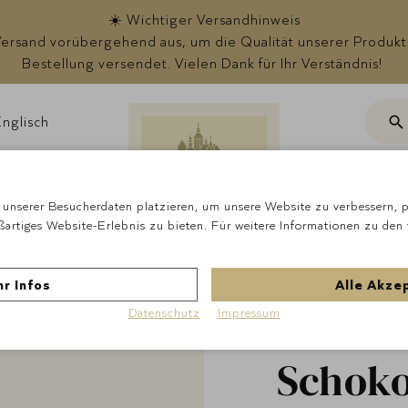
☀️ Wichtiger Versandhinweis
rsand vorübergehend aus, um die Qualität unserer Produkte s
Bestellung versendet. Vielen Dank für Ihr Verständnis!
nglisch
Suc
ote
unserer Besucherdaten platzieren, um unsere Website zu verbessern, pe
ßartiges Website-Erlebnis zu bieten. Für weitere Informationen zu den
Startseite
Schokola
Lemon
r Infos
Alle Akze
Lauens
Datenschutz
Impressum
Schoko