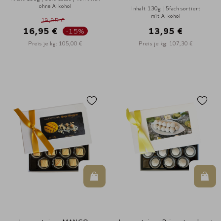
ohne Alkohol
Inhalt 130g | 5fach sortiert
mit Alkohol
19,95 €
16,95 €
13,95 €
-15%
Preis je kg: 105,00 €
Preis je kg: 107,30 €
In den Warenkorb
In d