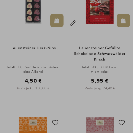
In den Warenkorb
In d
Lauensteiner Herz-Nips
Lauensteiner Gefüllte
Schokolade Schwarzwälder
Kirsch
Inhalt 30g | Vanille & Johannisbeer
Inhalt 80 g | 60% Cacao
ohne Alkohol
mit Alkohol
4,50 €
5,95 €
Preis je kg: 150,00 €
Preis je kg: 74,40 €