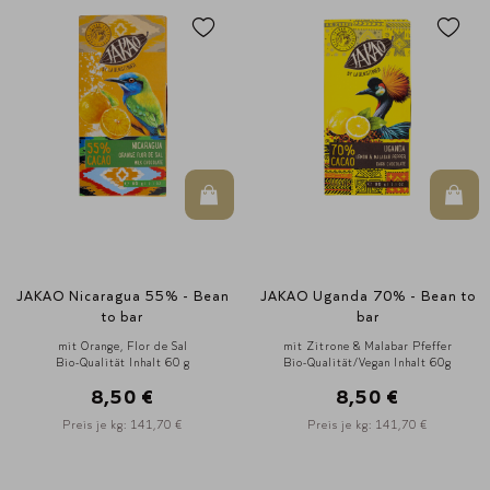
In den Warenkorb
In d
JAKAO Nicaragua 55% - Bean
JAKAO Uganda 70% - Bean to
to bar
bar
mit Orange, Flor de Sal
mit Zitrone & Malabar Pfeffer
Bio-Qualität Inhalt 60 g
Bio-Qualität/Vegan Inhalt 60g
8,50 €
8,50 €
Preis je kg: 141,70 €
Preis je kg: 141,70 €