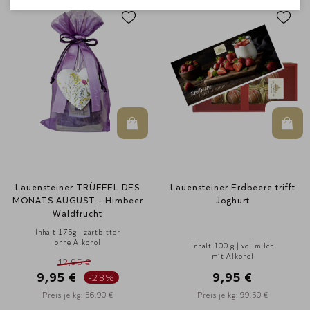
In den Warenkorb
In d
Lauensteiner TRÜFFEL DES
Lauensteiner Erdbeere trifft
MONATS AUGUST - Himbeer
Joghurt
Waldfrucht
Inhalt 175g | zartbitter
ohne Alkohol
Inhalt 100 g | vollmilch
mit Alkohol
12,95 €
9,95 €
9,95 €
-23%
Preis je kg: 56,90 €
Preis je kg: 99,50 €