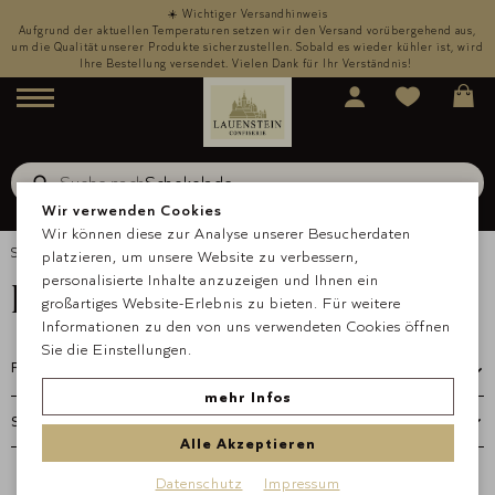
☀️ Wichtiger Versandhinweis
,
Aufgrund der aktuellen Temperaturen setzen wir den Versand vorübergehend aus,
rd
um die Qualität unserer Produkte sicherzustellen. Sobald es wieder kühler ist, wird
u
Ihre Bestellung versendet. Vielen Dank für Ihr Verständnis!
Menü
Suche nach
Schokolade
Suche
Wir verwenden Cookies
Wir können diese zur Analyse unserer Besucherdaten
Startseite
Anlässe & Geschenke
Fruchtige Auslesen
platzieren, um unsere Website zu verbessern,
Fruchtige Auslesen
personalisierte Inhalte anzuzeigen und Ihnen ein
großartiges Website-Erlebnis zu bieten. Für weitere
Informationen zu den von uns verwendeten Cookies öffnen
Sie die Einstellungen.
Filtern
mehr Infos
Alle Akzeptieren
Datenschutz
Impressum