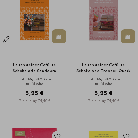
In den Warenkorb
In d
Lauensteiner Gefüllte
Lauensteiner Gefüllte
Schokolade Sanddorn
Schokolade Erdbeer-Quark
Inhalt 80g | 38% Cacao
Inhalt 80g | 38% Cacao
mit Alkohol
mit Alkohol
5,95 €
5,95 €
Preis je kg: 74,40 €
Preis je kg: 74,40 €