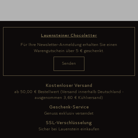
Lauensteiner Chocoletter
Für Ihre Newsletter-Anmeldung erhalten Sie einen
Warengutschein über 5 € geschenkt.
Kostenloser Versand
ab 50,00 € Bestellwert (Versand innerhalb Deutschland -
ausgenommen 3,60 € Kühlversand)
Geschenk-Service
Genuss exklusiv versendet
SSL-Verschlüsselung
Sicher bei Lauenstein einkaufen