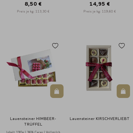
8,50 €
14,95 €
Preis je kg: 113,30 €
Preis je kg: 119,60 €
In den Warenkorb
In d
Lauensteiner HIMBEER-
Lauensteiner KIRSCHVERLIEBT
TRÜFFEL
Inhalt 190g | 36% Cacao | Vollmilch