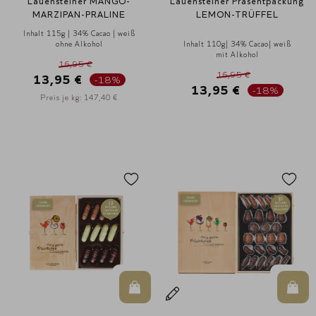
Lauensteiner MANGO-
Lauensteiner Präsentpackung
MARZIPAN-PRALINE
LEMON-TRÜFFEL
Inhalt 115g | 34% Cacao | weiß
ohne Alkohol
Inhalt 110g| 34% Cacao| weiß
mit Alkohol
16,95 €
16,95 €
13,95 €
-18%
13,95 €
-18%
Preis je kg: 147,40 €
In den Warenkorb
In d