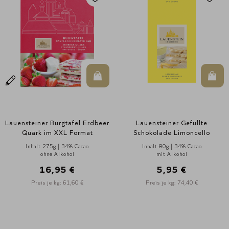
In den Warenkorb
In d
Lauensteiner Burgtafel Erdbeer
Lauensteiner Gefüllte
Quark im XXL Format
Schokolade Limoncello
Inhalt 275g | 34% Cacao
Inhalt 80g | 34% Cacao
ohne Alkohol
mit Alkohol
16,95 €
5,95 €
Preis je kg: 61,60 €
Preis je kg: 74,40 €