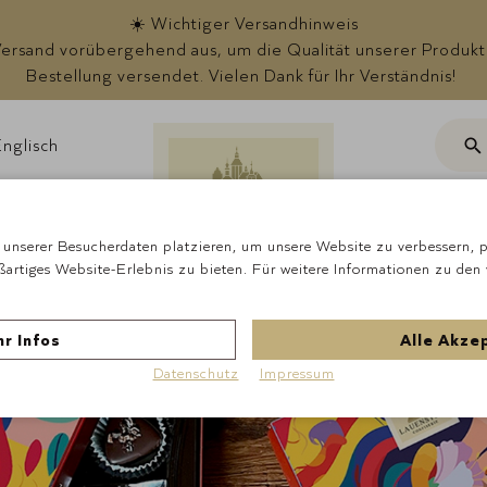
☀️ Wichtiger Versandhinweis
rsand vorübergehend aus, um die Qualität unserer Produkte s
Bestellung versendet. Vielen Dank für Ihr Verständnis!
nglisch
Suc
ote
unserer Besucherdaten platzieren, um unsere Website zu verbessern, pe
ßartiges Website-Erlebnis zu bieten. Für weitere Informationen zu den
r Infos
Alle Akze
Datenschutz
Impressum