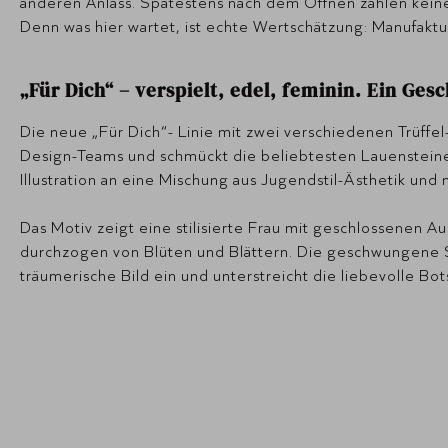
anderen Anlass. Spätestens nach dem Öffnen zählen kein
Denn was hier wartet, ist echte Wertschätzung: Manufaktur
„Für Dich“ – verspielt, edel, feminin. Ein Ge
Die neue „Für Dich“- Linie mit zwei verschiedenen Trüffel
Design-Teams und schmückt die beliebtesten Lauensteine
Illustration an eine Mischung aus Jugendstil-Ästhetik und
Das Motiv zeigt eine stilisierte Frau mit geschlossenen A
durchzogen von Blüten und Blättern. Die geschwungene Sch
träumerische Bild ein und unterstreicht die liebevolle Bot