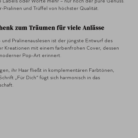
e Labels oder Worte mehr – nur noch der pure Genuss.
-Pralinen und Trüffel von höchster Qualität.
schenk zum Träumen für viele Anlässe
- und Pralinenauslesen ist der jüngste Entwurf des
r Kreationen mit einem farbenfrohen Cover, dessen
 moderner Pop-Art erinnert.
ugen, ihr Haar fließt in komplementären Farbtönen,
rift „Für Dich“ fügt sich harmonisch in das
schaft.