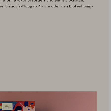
st ohne Alkohol sortiert und enthält Schätze,
die Gianduja-Nougat-Praline oder den Blütenhonig-