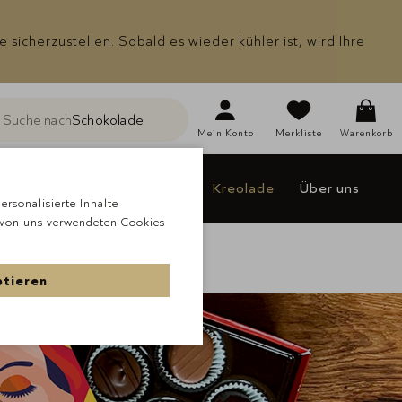
icherzustellen. Sobald es wieder kühler ist, wird Ihre
Schokolade
Suche nach
he
Mein
Konto
Merkliste
Warenkorb
Kreolade
Individualisieren
Jakao
Kreolade
Über uns
rsonalisierte Inhalte
 von uns verwendeten Cookies
ptieren