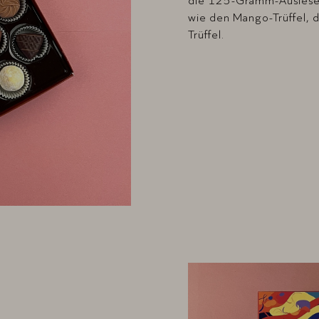
die 125-Gramm-Auslese i
wie den Mango-Trüffel, 
Trüffel.