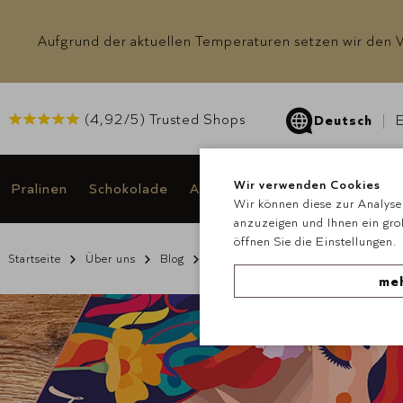
Aufgrund der aktuellen Temperaturen setzen wir den Ve
(
4,92
/5) Trusted Shops
Deutsch
E
Wir verwenden Cookies
Pralinen
Schokolade
Anlässe & Geschenke
Angeb
Wir können diese zur Analyse 
anzuzeigen und Ihnen ein gro
öffnen Sie die Einstellungen.
Startseite
Über uns
Blog
Blogbeitrag Für Dich
meh