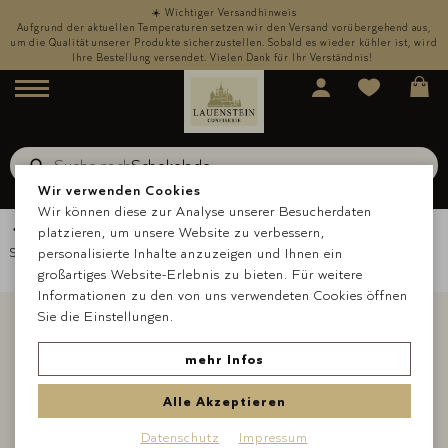
☀️ Wichtiger Versandhinweis
,
Aufgrund der aktuellen Temperaturen setzen wir den Versand vorübergehend aus,
rd
um die Qualität unserer Produkte sicherzustellen. Sobald es wieder kühler ist, wird
u
Ihre Bestellung versendet. Vielen Dank für Ihr Verständnis!
Menü
Suche nach
Schokolade
Suche
Wir verwenden Cookies
Wir können diese zur Analyse unserer Besucherdaten
Zurück zur Übersicht
platzieren, um unsere Website zu verbessern,
Startseite
personalisierte Inhalte anzuzeigen und Ihnen ein
Über uns
Blog
Advent
großartiges Website-Erlebnis zu bieten. Für weitere
Informationen zu den von uns verwendeten Cookies öffnen
Sie die Einstellungen.
mehr Infos
Alle Akzeptieren
Datenschutz
Impressum