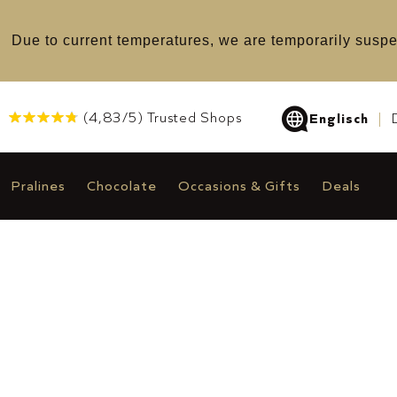
u
Due to current temperatures, we are temporarily suspe
(
4,83
/5) Trusted Shops
Englisch
Pralines
Chocolate
Occasions & Gifts
Deals