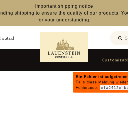
Important shipping notice
nding shipping to ensure the quality of our products. Yo
for your understanding.
Deutsch
S
Searc
Customizab
Ein Fehler ist aufgetreten
Falls diese Meldung wieder
Homepage
Lauenst
Fehlercode:
efa2412e-b