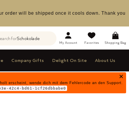
ur order will be shipped once it cools down. Thank you
earch for
Schokolade
h
My
Account
Favorites
Shopping Bag
le
Company Gifts
Delight On Site
About Us
×
holt erscheint, wende dich mit dem Fehlercode an den Support.
einer Nut On Nut Heart
e3e-42c4-bd61-1cf26dbbabe0